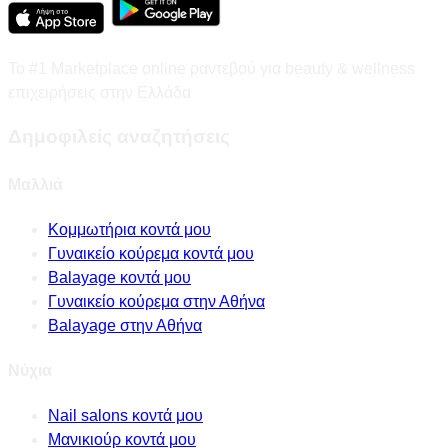
Το #1 Marketplace online ραντεβού για beauty & wellness
επιχειρήσεις στην Ελλάδα
Δημοφιλείς αναζητήσεις
Μαλλιά
Κομμωτήρια κοντά μου
Γυναικείο κούρεμα κοντά μου
Balayage κοντά μου
Γυναικείο κούρεμα στην Αθήνα
Balayage στην Αθήνα
Νύχια
Nail salons κοντά μου
Μανικιούρ κοντά μου