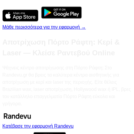
Μάθε περισσότερα για την εφαρμογή →
Αποτρίχωση Πόρτο Ράφτη: Κερί &
Laser — Κλείσε Ραντεβού Online
Ψάχνεις κέντρο αποτρίχωσης στη Πόρτο Ράφτη; Στο
Randevu.gr θα βρεις τα καλύτερα κέντρα αισθητικής για
αποτρίχωση με κερί και laser της περιοχής. Είτε θέλεις
Brazilian wax, laser αποτρίχωση, Hollywood wax ή IPL, βρες
τον κατάλληλο επαγγελματία Πόρτο Ράφτη εύκολα και
γρήγορα.
Κατέβασε την εφαρμογή Randevu