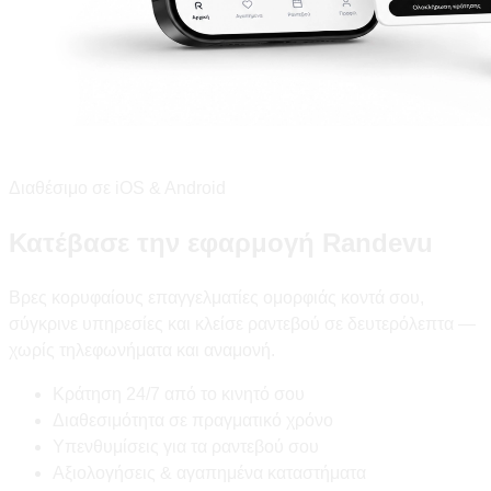
Διαθέσιμο σε iOS & Android
Κατέβασε την εφαρμογή Randevu
Βρες κορυφαίους επαγγελματίες ομορφιάς κοντά σου,
σύγκρινε υπηρεσίες και κλείσε ραντεβού σε δευτερόλεπτα —
χωρίς τηλεφωνήματα και αναμονή.
Κράτηση 24/7 από το κινητό σου
Διαθεσιμότητα σε πραγματικό χρόνο
Υπενθυμίσεις για τα ραντεβού σου
Αξιολογήσεις & αγαπημένα καταστήματα