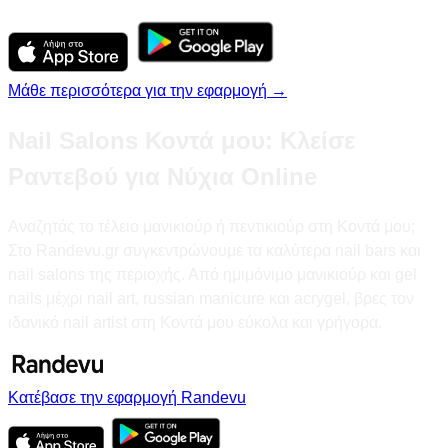
Μάθε περισσότερα για την εφαρμογή →
Nail Salons Κοντά μου: Κλείσε
Ραντεβού για Νύχια Online
Αναζητάς το τέλειο μανικιούρ ή πεντικιούρ στη Κοντά μου;
Στο Randevu.gr συγκεντρώνουμε τα καλύτερα nail bars και
nail salons της περιοχής. Από ημιμόνιμο μανικιούρ και gel
nails μέχρι nail art, russian manicure και acrygel, βρες τον
ιδανικό nail artist στη Κοντά μου εύκολα και γρήγορα.
Κατέβασε την εφαρμογή Randevu