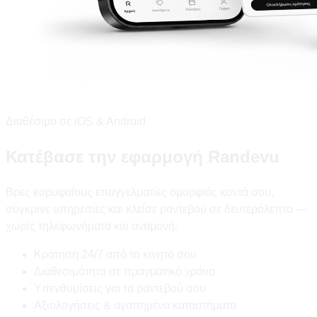
Διαθέσιμο σε iOS & Android
Κατέβασε την εφαρμογή Randevu
Βρες κορυφαίους επαγγελματίες ομορφιάς κοντά σου,
σύγκρινε υπηρεσίες και κλείσε ραντεβού σε δευτερόλεπτα —
χωρίς τηλεφωνήματα και αναμονή.
Κράτηση 24/7 από το κινητό σου
Διαθεσιμότητα σε πραγματικό χρόνο
Υπενθυμίσεις για τα ραντεβού σου
Αξιολογήσεις & αγαπημένα καταστήματα