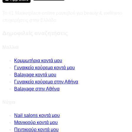
Το #1 Marketplace online ραντεβού για beauty & wellness
επιχειρήσεις στην Ελλάδα
Δημοφιλείς αναζητήσεις
Μαλλιά
Κομμωτήρια κοντά μου
Γυναικείο κούρεμα κοντά μου
Balayage κοντά μου
Γυναικείο κούρεμα στην Αθήνα
Balayage στην Αθήνα
Νύχια
Nail salons κοντά μου
Μανικιούρ κοντά μου
Πεντικιούρ κοντά μου