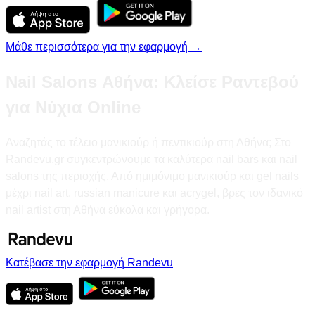
Μάθε περισσότερα για την εφαρμογή →
Nail Salons Αθήνα: Κλείσε Ραντεβού
για Νύχια Online
Αναζητάς το τέλειο μανικιούρ ή πεντικιούρ στη Αθήνα; Στο
Randevu.gr συγκεντρώνουμε τα καλύτερα nail bars και nail
salons της περιοχής. Από ημιμόνιμο μανικιούρ και gel nails
μέχρι nail art, russian manicure και acrygel, βρες τον ιδανικό
nail artist στη Αθήνα εύκολα και γρήγορα.
Κατέβασε την εφαρμογή Randevu