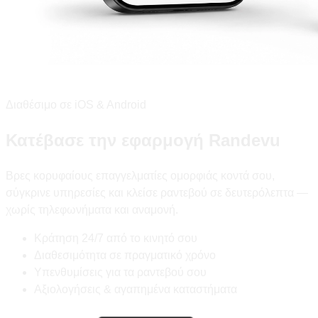
Διαθέσιμο σε iOS & Android
Κατέβασε την εφαρμογή Randevu
Βρες κορυφαίους επαγγελματίες ομορφιάς κοντά σου,
σύγκρινε υπηρεσίες και κλείσε ραντεβού σε δευτερόλεπτα —
χωρίς τηλεφωνήματα και αναμονή.
Κράτηση 24/7 από το κινητό σου
Διαθεσιμότητα σε πραγματικό χρόνο
Υπενθυμίσεις για τα ραντεβού σου
Αξιολογήσεις & αγαπημένα καταστήματα