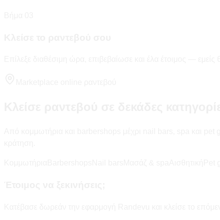
Βήμα 03
Κλείσε το ραντεβού σου
Επίλεξε διαθέσιμη ώρα, επιβεβαίωσε και έλα έτοιμος — εμείς
Marketplace online ραντεβού
Κλείσε ραντεβού σε δεκάδες κατηγορί
Από κομμωτήρια και barbershops μέχρι nail bars, spa και pet
κράτηση.
Κομμωτήρια
Barbershops
Nail bars
Μασάζ & spa
Αισθητική
Pet 
Έτοιμος να ξεκινήσεις;
Κατέβασε δωρεάν την εφαρμογή Randevu και κλείσε το επόμενο