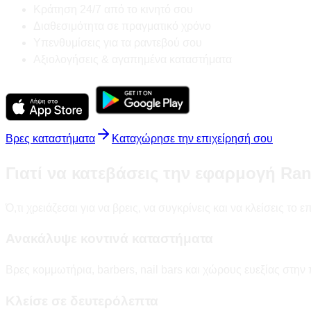
Κράτηση 24/7 από το κινητό σου
Διαθεσιμότητα σε πραγματικό χρόνο
Υπενθυμίσεις για τα ραντεβού σου
Αξιολογήσεις & αγαπημένα καταστήματα
Βρες καταστήματα
Καταχώρησε την επιχείρησή σου
Γιατί να κατεβάσεις την εφαρμογή Ra
Ό,τι χρειάζεσαι για να βρεις, να συγκρίνεις και να κλείσεις τ
Ανακάλυψε κοντινά καταστήματα
Βρες κομμωτήρια, barbers, nail bars και χώρους ευεξίας στην 
Κλείσε σε δευτερόλεπτα