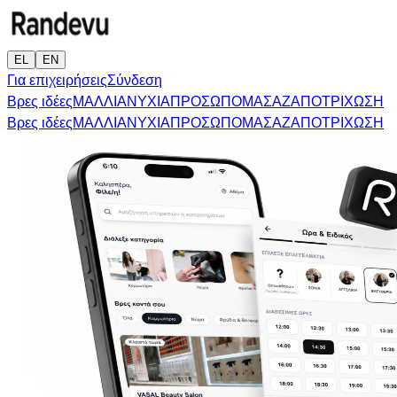
EL
EN
Για επιχειρήσεις
Σύνδεση
Βρες ιδέες
ΜΑΛΛΙΑ
ΝΥΧΙΑ
ΠΡΟΣΩΠΟ
ΜΑΣΑΖ
ΑΠΟΤΡΙΧΩΣΗ
Βρες ιδέες
ΜΑΛΛΙΑ
ΝΥΧΙΑ
ΠΡΟΣΩΠΟ
ΜΑΣΑΖ
ΑΠΟΤΡΙΧΩΣΗ