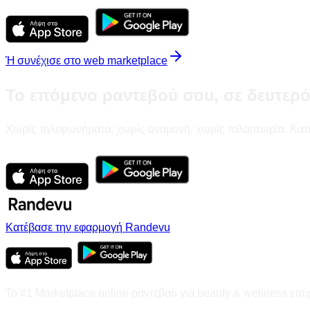
Ή συνέχισε στο web marketplace
Το επόμενο ραντεβού σου, σε δευτερ
Χωρίς τηλεφωνήματα, χωρίς αναμονή, χωρίς ταλαιπωρία. Κατ
Κατέβασε την εφαρμογή Randevu
Το #1 Marketplace online ραντεβού για beauty & wellness επι