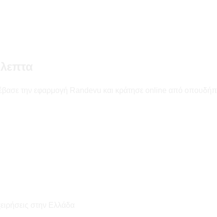
όλεπτα
έβασε την εφαρμογή Randevu και κράτησε online από οπουδήπ
χειρήσεις στην Ελλάδα