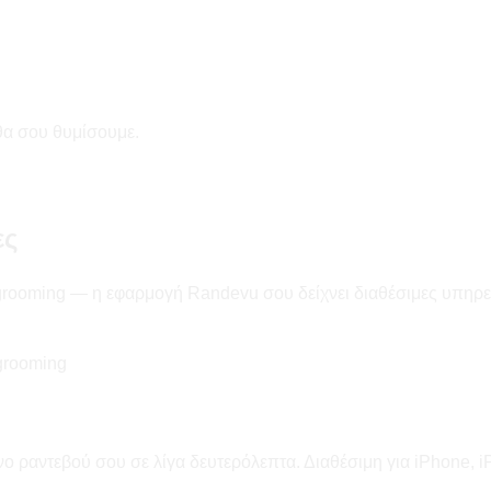
 θα σου θυμίσουμε.
ες
 grooming — η εφαρμογή Randevu σου δείχνει διαθέσιμες υπηρεσί
grooming
 ραντεβού σου σε λίγα δευτερόλεπτα. Διαθέσιμη για iPhone, i