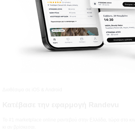
Διαθέσιμο σε iOS & Android
Κατέβασε την εφαρμογή Randevu
Το #1 marketplace online ραντεβού στην Ελλάδα, τώρα στο κ
κι αν βρίσκεσαι.