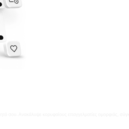
ινητό σου. Ανακάλυψε κορυφαίους επαγγελματίες ομορφιάς, σύγ