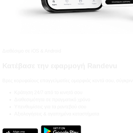
Διαθέσιμο σε iOS & Android
Κατέβασε την εφαρμογή Randevu
Βρες κορυφαίους επαγγελματίες ομορφιάς κοντά σου, σύγκριν
Κράτηση 24/7 από το κινητό σου
Διαθεσιμότητα σε πραγματικό χρόνο
Υπενθυμίσεις για τα ραντεβού σου
Αξιολογήσεις & αγαπημένα καταστήματα