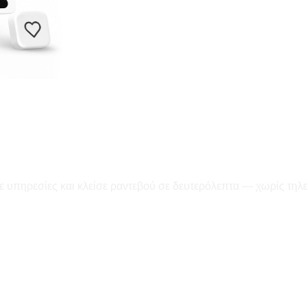
ε υπηρεσίες και κλείσε ραντεβού σε δευτερόλεπτα — χωρίς τηλ