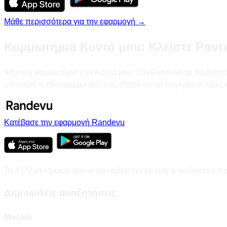
Μάθε περισσότερα για την εφαρμογή →
Κομμωτήρια Κοντά μου: Κλείστε Ραντ
Ψάχνετε κομμωτήριο στη Κοντά μου; Στο Randevu.gr θα βρείτε 
χτένισμα, η πλατφόρμα μας σας επιτρέπει να συγκρίνετε τιμές
Κατέβασε την εφαρμογή Randevu
Το #1 Marketplace online ραντεβού για beauty & wellness επι
Δημοφιλείς αναζητήσεις
Μαλλιά