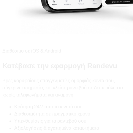
Διαθέσιμο σε iOS & Android
Κατέβασε την εφαρμογή Randevu
Βρες κορυφαίους επαγγελματίες ομορφιάς κοντά σου,
σύγκρινε υπηρεσίες και κλείσε ραντεβού σε δευτερόλεπτα —
χωρίς τηλεφωνήματα και αναμονή.
Κράτηση 24/7 από το κινητό σου
Διαθεσιμότητα σε πραγματικό χρόνο
Υπενθυμίσεις για τα ραντεβού σου
Αξιολογήσεις & αγαπημένα καταστήματα