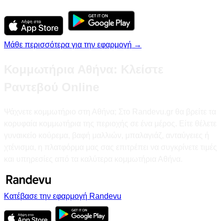
Μάθε περισσότερα για την εφαρμογή →
Κομμωτήρια Αθήνα: Κλείστε
Ραντεβού Online
Ψάχνετε κομμωτήριο στη Αθήνα; Στο Randevu.gr θα βρείτε τα
κορυφαία κομμωτήρια της περιοχής σε ένα μέρος. Είτε θέλετε
γυναικείο κούρεμα, βαφή μαλλιών, μπαλαγιάζ, ανταύγειες ή
χτένισμα, η πλατφόρμα μας σας επιτρέπει να συγκρίνετε τιμές
και υπηρεσίες από τα καλύτερα κομμωτήρια Αθήνα.
Κατέβασε την εφαρμογή Randevu