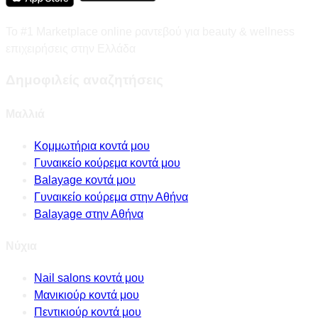
Το #1 Marketplace online ραντεβού για beauty & wellness
επιχειρήσεις στην Ελλάδα
Δημοφιλείς αναζητήσεις
Μαλλιά
Κομμωτήρια κοντά μου
Γυναικείο κούρεμα κοντά μου
Balayage κοντά μου
Γυναικείο κούρεμα στην Αθήνα
Balayage στην Αθήνα
Νύχια
Nail salons κοντά μου
Μανικιούρ κοντά μου
Πεντικιούρ κοντά μου