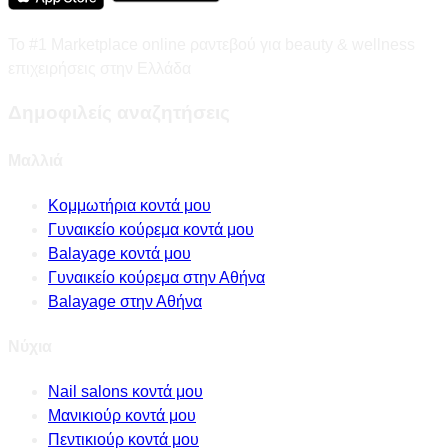
Το #1 Marketplace online ραντεβού για beauty & wellness
επιχειρήσεις στην Ελλάδα
Δημοφιλείς αναζητήσεις
Μαλλιά
Κομμωτήρια κοντά μου
Γυναικείο κούρεμα κοντά μου
Balayage κοντά μου
Γυναικείο κούρεμα στην Αθήνα
Balayage στην Αθήνα
Νύχια
Nail salons κοντά μου
Μανικιούρ κοντά μου
Πεντικιούρ κοντά μου