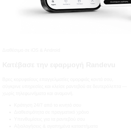
Διαθέσιμο σε iOS & Android
Κατέβασε την εφαρμογή Randevu
Βρες κορυφαίους επαγγελματίες ομορφιάς κοντά σου,
σύγκρινε υπηρεσίες και κλείσε ραντεβού σε δευτερόλεπτα —
χωρίς τηλεφωνήματα και αναμονή.
Κράτηση 24/7 από το κινητό σου
Διαθεσιμότητα σε πραγματικό χρόνο
Υπενθυμίσεις για τα ραντεβού σου
Αξιολογήσεις & αγαπημένα καταστήματα