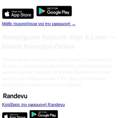
Μάθε περισσότερα για την εφαρμογή →
Αποτρίχωση Κορωπί: Κερί & Laser —
Κλείσε Ραντεβού Online
Ψάχνεις κέντρο αποτρίχωσης στη Κορωπί; Στο Randevu.gr
θα βρεις τα καλύτερα κέντρα αισθητικής για αποτρίχωση με
κερί και laser της περιοχής. Είτε θέλεις Brazilian wax, laser
αποτρίχωση, Hollywood wax ή IPL, βρες τον κατάλληλο
επαγγελματία Κορωπί εύκολα και γρήγορα.
Κατέβασε την εφαρμογή Randevu