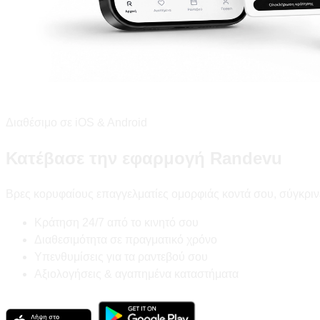
Διαθέσιμο σε iOS & Android
Κατέβασε την εφαρμογή Randevu
Βρες κορυφαίους επαγγελματίες ομορφιάς κοντά σου, σύγκριν
Κράτηση 24/7 από το κινητό σου
Διαθεσιμότητα σε πραγματικό χρόνο
Υπενθυμίσεις για τα ραντεβού σου
Αξιολογήσεις & αγαπημένα καταστήματα