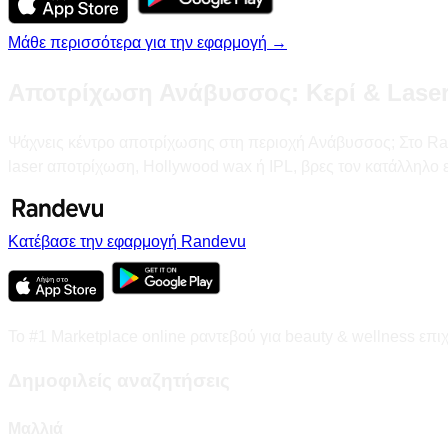
Μάθε περισσότερα για την εφαρμογή →
Αποτρίχωση Ανάβυσσος: Κερί & Laser
Ψάχνεις κέντρο αποτρίχωσης στη περιοχή Ανάβυσσος; Στο Rande
laser αποτρίχωση, Hollywood wax ή IPL, βρες τον κατάλληλο
Κατέβασε την εφαρμογή Randevu
Το #1 Marketplace online ραντεβού για beauty & wellness επι
Δημοφιλείς αναζητήσεις
Μαλλιά