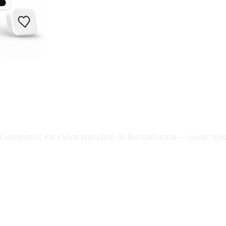
ε υπηρεσίες και κλείσε ραντεβού σε δευτερόλεπτα — χωρίς τηλ