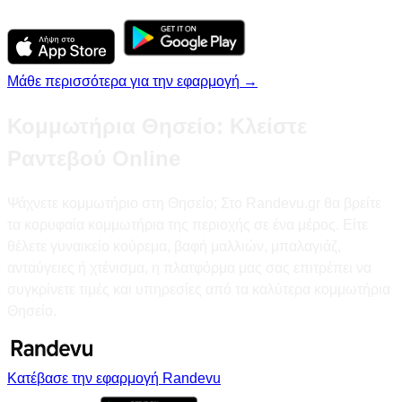
Μάθε περισσότερα για την εφαρμογή →
Κομμωτήρια Θησείο: Κλείστε
Ραντεβού Online
Ψάχνετε κομμωτήριο στη Θησείο; Στο Randevu.gr θα βρείτε
τα κορυφαία κομμωτήρια της περιοχής σε ένα μέρος. Είτε
θέλετε γυναικείο κούρεμα, βαφή μαλλιών, μπαλαγιάζ,
ανταύγειες ή χτένισμα, η πλατφόρμα μας σας επιτρέπει να
συγκρίνετε τιμές και υπηρεσίες από τα καλύτερα κομμωτήρια
Θησείο.
Κατέβασε την εφαρμογή Randevu