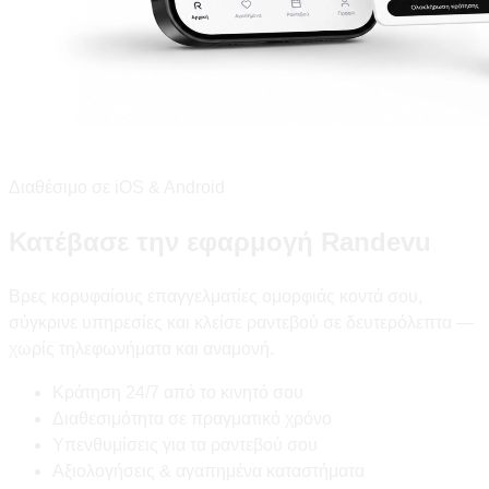
Διαθέσιμο σε iOS & Android
Κατέβασε την εφαρμογή Randevu
Βρες κορυφαίους επαγγελματίες ομορφιάς κοντά σου,
σύγκρινε υπηρεσίες και κλείσε ραντεβού σε δευτερόλεπτα —
χωρίς τηλεφωνήματα και αναμονή.
Κράτηση 24/7 από το κινητό σου
Διαθεσιμότητα σε πραγματικό χρόνο
Υπενθυμίσεις για τα ραντεβού σου
Αξιολογήσεις & αγαπημένα καταστήματα