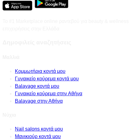
Το #1 Marketplace online ραντεβού για beauty & wellness
επιχειρήσεις στην Ελλάδα
Δημοφιλείς αναζητήσεις
Μαλλιά
Κομμωτήρια κοντά μου
Γυναικείο κούρεμα κοντά μου
Balayage κοντά μου
Γυναικείο κούρεμα στην Αθήνα
Balayage στην Αθήνα
Νύχια
Nail salons κοντά μου
Μανικιούρ κοντά μου