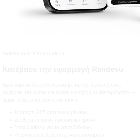
Διαθέσιμο σε iOS & Android
Κατέβασε την εφαρμογή Randevu
Βρες κορυφαίους επαγγελματίες ομορφιάς κοντά σου,
σύγκρινε υπηρεσίες και κλείσε ραντεβού σε δευτερόλεπτα —
χωρίς τηλεφωνήματα και αναμονή.
Κράτηση 24/7 από το κινητό σου
Διαθεσιμότητα σε πραγματικό χρόνο
Υπενθυμίσεις για τα ραντεβού σου
Αξιολογήσεις & αγαπημένα καταστήματα