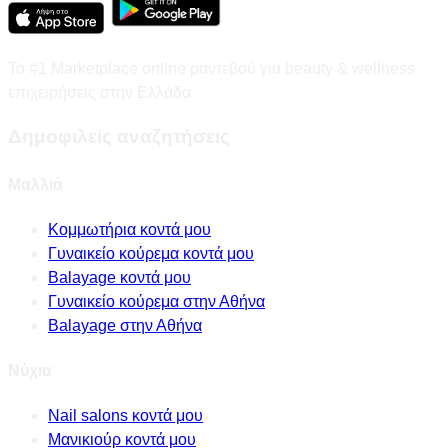
Το #1 Marketplace online ραντεβού για beauty & wellness
επιχειρήσεις στην Ελλάδα
Δημοφιλείς αναζητήσεις
Μαλλιά
Κομμωτήρια κοντά μου
Γυναικείο κούρεμα κοντά μου
Balayage κοντά μου
Γυναικείο κούρεμα στην Αθήνα
Balayage στην Αθήνα
Νύχια
Nail salons κοντά μου
Μανικιούρ κοντά μου