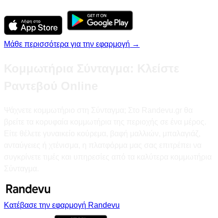
Μάθε περισσότερα για την εφαρμογή →
Κομμωτήρια Σύνταγμα: Κλείστε
Ραντεβού Online
Ψάχνετε κομμωτήριο στη Σύνταγμα; Στο Randevu.gr θα
βρείτε τα κορυφαία κομμωτήρια της περιοχής σε ένα μέρος.
Είτε θέλετε γυναικείο κούρεμα, βαφή μαλλιών, μπαλαγιάζ,
ανταύγειες ή χτένισμα, η πλατφόρμα μας σας επιτρέπει να
συγκρίνετε τιμές και υπηρεσίες από τα καλύτερα κομμωτήρια
Σύνταγμα.
Κατέβασε την εφαρμογή Randevu