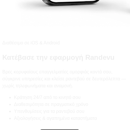
Διαθέσιμο σε iOS & Android
Κατέβασε την εφαρμογή Randevu
Βρες κορυφαίους επαγγελματίες ομορφιάς κοντά σου,
σύγκρινε υπηρεσίες και κλείσε ραντεβού σε δευτερόλεπτα —
χωρίς τηλεφωνήματα και αναμονή.
Κράτηση 24/7 από το κινητό σου
Διαθεσιμότητα σε πραγματικό χρόνο
Υπενθυμίσεις για τα ραντεβού σου
Αξιολογήσεις & αγαπημένα καταστήματα