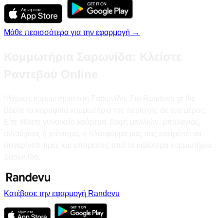
Μάθε περισσότερα για την εφαρμογή →
Κομμωτήρια Σαρωνίδα: Κλείστε
Ραντεβού Online
Ψάχνετε κομμωτήριο στη Σαρωνίδα; Στο Randevu.gr θα
βρείτε τα κορυφαία κομμωτήρια της περιοχής σε ένα μέρος.
Είτε θέλετε γυναικείο κούρεμα, βαφή μαλλιών, μπαλαγιάζ,
ανταύγειες ή χτένισμα, η πλατφόρμα μας σας επιτρέπει να
συγκρίνετε τιμές και υπηρεσίες από τα καλύτερα κομμωτήρια
Σαρωνίδα.
Κατέβασε την εφαρμογή Randevu