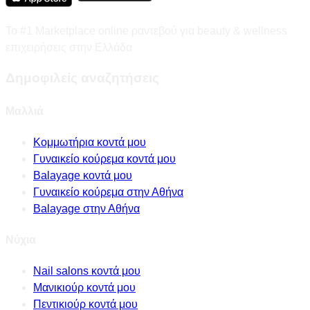
Το #1 Marketplace online ραντεβού για beauty & wellness
επιχειρήσεις στην Ελλάδα
Δημοφιλείς αναζητήσεις
Μαλλιά
Κομμωτήρια κοντά μου
Γυναικείο κούρεμα κοντά μου
Balayage κοντά μου
Γυναικείο κούρεμα στην Αθήνα
Balayage στην Αθήνα
Νύχια
Nail salons κοντά μου
Μανικιούρ κοντά μου
Πεντικιούρ κοντά μου