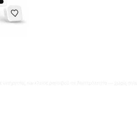
ε υπηρεσίες και κλείσε ραντεβού σε δευτερόλεπτα — χωρίς τηλ