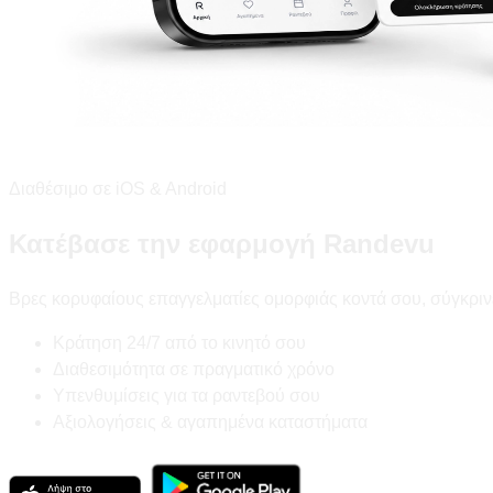
Διαθέσιμο σε iOS & Android
Κατέβασε την εφαρμογή Randevu
Βρες κορυφαίους επαγγελματίες ομορφιάς κοντά σου, σύγκριν
Κράτηση 24/7 από το κινητό σου
Διαθεσιμότητα σε πραγματικό χρόνο
Υπενθυμίσεις για τα ραντεβού σου
Αξιολογήσεις & αγαπημένα καταστήματα