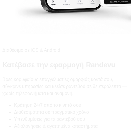
Διαθέσιμο σε iOS & Android
Κατέβασε την εφαρμογή Randevu
Βρες κορυφαίους επαγγελματίες ομορφιάς κοντά σου,
σύγκρινε υπηρεσίες και κλείσε ραντεβού σε δευτερόλεπτα —
χωρίς τηλεφωνήματα και αναμονή.
Κράτηση 24/7 από το κινητό σου
Διαθεσιμότητα σε πραγματικό χρόνο
Υπενθυμίσεις για τα ραντεβού σου
Αξιολογήσεις & αγαπημένα καταστήματα