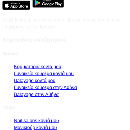
Το #1 Marketplace online ραντεβού για beauty & wellness
επιχειρήσεις στην Ελλάδα
Δημοφιλείς αναζητήσεις
Μαλλιά
Κομμωτήρια κοντά μου
Γυναικείο κούρεμα κοντά μου
Balayage κοντά μου
Γυναικείο κούρεμα στην Αθήνα
Balayage στην Αθήνα
Νύχια
Nail salons κοντά μου
Μανικιούρ κοντά μου