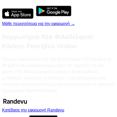
Μάθε περισσότερα για την εφαρμογή →
Κομμωτήρια Νέα Φιλαδέλφεια:
Κλείστε Ραντεβού Online
Ψάχνετε κομμωτήριο στη Νέα Φιλαδέλφεια; Στο Randevu.gr
θα βρείτε τα κορυφαία κομμωτήρια της περιοχής σε ένα
μέρος. Είτε θέλετε γυναικείο κούρεμα, βαφή μαλλιών,
μπαλαγιάζ, ανταύγειες ή χτένισμα, η πλατφόρμα μας σας
επιτρέπει να συγκρίνετε τιμές και υπηρεσίες από τα καλύτερα
κομμωτήρια Νέα Φιλαδέλφεια.
Κατέβασε την εφαρμογή Randevu