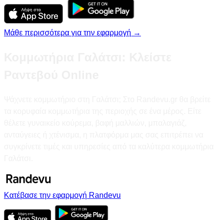
Μάθε περισσότερα για την εφαρμογή →
Κομμωτήρια Γαλάτσι: Κλείστε
Ραντεβού Online
Ψάχνετε κομμωτήριο στη Γαλάτσι; Στο Randevu.gr θα βρείτε
τα κορυφαία κομμωτήρια της περιοχής σε ένα μέρος. Είτε
θέλετε γυναικείο κούρεμα, βαφή μαλλιών, μπαλαγιάζ,
ανταύγειες ή χτένισμα, η πλατφόρμα μας σας επιτρέπει να
συγκρίνετε τιμές και υπηρεσίες από τα καλύτερα κομμωτήρια
Γαλάτσι.
Κατέβασε την εφαρμογή Randevu