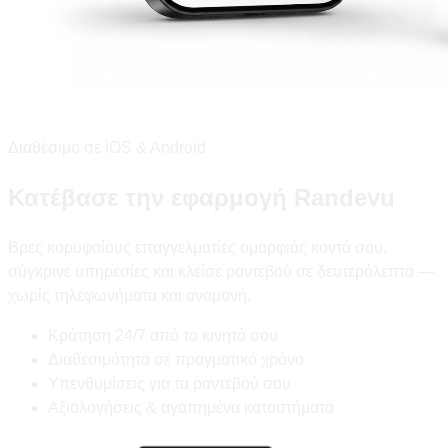
Διαθέσιμο σε iOS & Android
Κατέβασε την εφαρμογή Randevu
Βρες κορυφαίους επαγγελματίες ομορφιάς κοντά σου,
σύγκρινε υπηρεσίες και κλείσε ραντεβού σε δευτερόλεπτα —
χωρίς τηλεφωνήματα και αναμονή.
Κράτηση 24/7 από το κινητό σου
Διαθεσιμότητα σε πραγματικό χρόνο
Υπενθυμίσεις για τα ραντεβού σου
Αξιολογήσεις & αγαπημένα καταστήματα