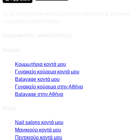
Το #1 Marketplace online ραντεβού για beauty & wellness
επιχειρήσεις στην Ελλάδα
Δημοφιλείς αναζητήσεις
Μαλλιά
Κομμωτήρια κοντά μου
Γυναικείο κούρεμα κοντά μου
Balayage κοντά μου
Γυναικείο κούρεμα στην Αθήνα
Balayage στην Αθήνα
Νύχια
Nail salons κοντά μου
Μανικιούρ κοντά μου
Πεντικιούρ κοντά μου