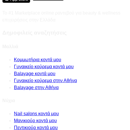
Το #1 Marketplace online ραντεβού για beauty & wellness
επιχειρήσεις στην Ελλάδα
Δημοφιλείς αναζητήσεις
Μαλλιά
Κομμωτήρια κοντά μου
Γυναικείο κούρεμα κοντά μου
Balayage κοντά μου
Γυναικείο κούρεμα στην Αθήνα
Balayage στην Αθήνα
Νύχια
Nail salons κοντά μου
Μανικιούρ κοντά μου
Πεντικιούρ κοντά μου