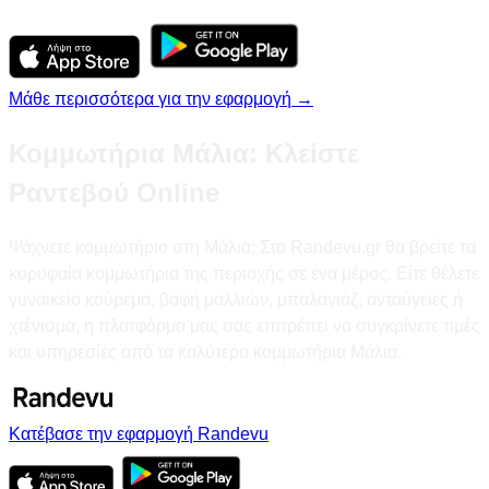
Μάθε περισσότερα για την εφαρμογή →
Κομμωτήρια Μάλια: Κλείστε
Ραντεβού Online
Ψάχνετε κομμωτήριο στη Μάλια; Στο Randevu.gr θα βρείτε τα
κορυφαία κομμωτήρια της περιοχής σε ένα μέρος. Είτε θέλετε
γυναικείο κούρεμα, βαφή μαλλιών, μπαλαγιάζ, ανταύγειες ή
χτένισμα, η πλατφόρμα μας σας επιτρέπει να συγκρίνετε τιμές
και υπηρεσίες από τα καλύτερα κομμωτήρια Μάλια.
Κατέβασε την εφαρμογή Randevu