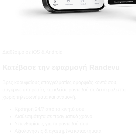
Διαθέσιμο σε iOS & Android
Κατέβασε την εφαρμογή Randevu
Βρες κορυφαίους επαγγελματίες ομορφιάς κοντά σου,
σύγκρινε υπηρεσίες και κλείσε ραντεβού σε δευτερόλεπτα —
χωρίς τηλεφωνήματα και αναμονή.
Κράτηση 24/7 από το κινητό σου
Διαθεσιμότητα σε πραγματικό χρόνο
Υπενθυμίσεις για τα ραντεβού σου
Αξιολογήσεις & αγαπημένα καταστήματα