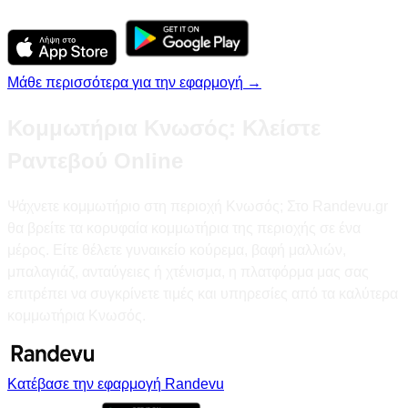
Μάθε περισσότερα για την εφαρμογή →
Κομμωτήρια Κνωσός: Κλείστε
Ραντεβού Online
Ψάχνετε κομμωτήριο στη περιοχή Κνωσός; Στο Randevu.gr
θα βρείτε τα κορυφαία κομμωτήρια της περιοχής σε ένα
μέρος. Είτε θέλετε γυναικείο κούρεμα, βαφή μαλλιών,
μπαλαγιάζ, ανταύγειες ή χτένισμα, η πλατφόρμα μας σας
επιτρέπει να συγκρίνετε τιμές και υπηρεσίες από τα καλύτερα
κομμωτήρια Κνωσός.
Κατέβασε την εφαρμογή Randevu