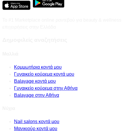
Το #1 Marketplace online ραντεβού για beauty & wellness
επιχειρήσεις στην Ελλάδα
Δημοφιλείς αναζητήσεις
Μαλλιά
Κομμωτήρια κοντά μου
Γυναικείο κούρεμα κοντά μου
Balayage κοντά μου
Γυναικείο κούρεμα στην Αθήνα
Balayage στην Αθήνα
Νύχια
Nail salons κοντά μου
Μανικιούρ κοντά μου