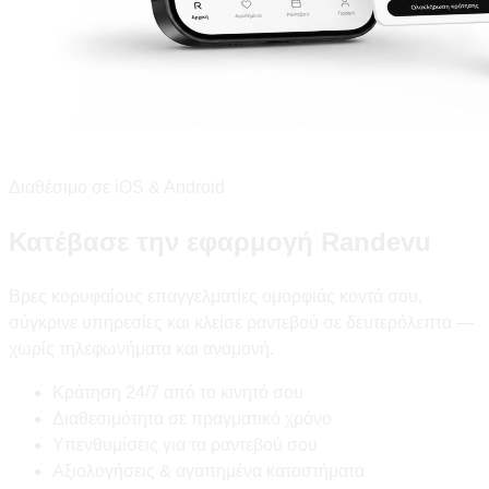
Διαθέσιμο σε iOS & Android
Κατέβασε την εφαρμογή Randevu
Βρες κορυφαίους επαγγελματίες ομορφιάς κοντά σου,
σύγκρινε υπηρεσίες και κλείσε ραντεβού σε δευτερόλεπτα —
χωρίς τηλεφωνήματα και αναμονή.
Κράτηση 24/7 από το κινητό σου
Διαθεσιμότητα σε πραγματικό χρόνο
Υπενθυμίσεις για τα ραντεβού σου
Αξιολογήσεις & αγαπημένα καταστήματα