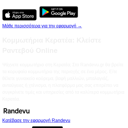
Μάθε περισσότερα για την εφαρμογή →
Κομμωτήρια Κερατέα: Κλείστε
Ραντεβού Online
Ψάχνετε κομμωτήριο στη Κερατέα; Στο Randevu.gr θα βρείτε
τα κορυφαία κομμωτήρια της περιοχής σε ένα μέρος. Είτε
θέλετε γυναικείο κούρεμα, βαφή μαλλιών, μπαλαγιάζ,
ανταύγειες ή χτένισμα, η πλατφόρμα μας σας επιτρέπει να
συγκρίνετε τιμές και υπηρεσίες από τα καλύτερα κομμωτήρια
Κερατέα.
Κατέβασε την εφαρμογή Randevu