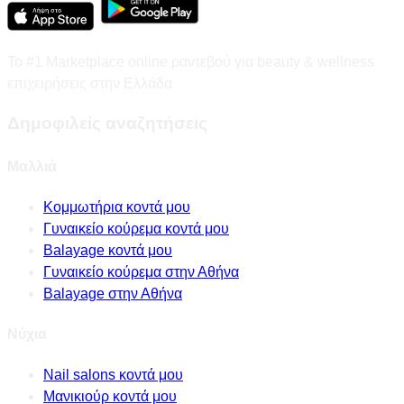
Το #1 Marketplace online ραντεβού για beauty & wellness
επιχειρήσεις στην Ελλάδα
Δημοφιλείς αναζητήσεις
Μαλλιά
Κομμωτήρια κοντά μου
Γυναικείο κούρεμα κοντά μου
Balayage κοντά μου
Γυναικείο κούρεμα στην Αθήνα
Balayage στην Αθήνα
Νύχια
Nail salons κοντά μου
Μανικιούρ κοντά μου