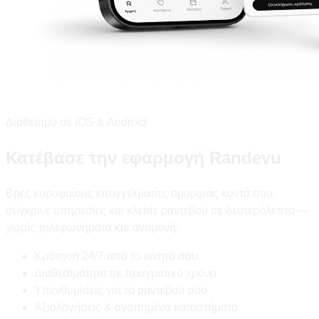
Διαθέσιμο σε iOS & Android
Κατέβασε την εφαρμογή Randevu
Βρες κορυφαίους επαγγελματίες ομορφιάς κοντά σου,
σύγκρινε υπηρεσίες και κλείσε ραντεβού σε δευτερόλεπτα —
χωρίς τηλεφωνήματα και αναμονή.
Κράτηση 24/7 από το κινητό σου
Διαθεσιμότητα σε πραγματικό χρόνο
Υπενθυμίσεις για τα ραντεβού σου
Αξιολογήσεις & αγαπημένα καταστήματα