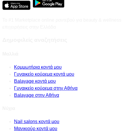
Το #1 Marketplace online ραντεβού για beauty & wellness
επιχειρήσεις στην Ελλάδα
Δημοφιλείς αναζητήσεις
Μαλλιά
Κομμωτήρια κοντά μου
Γυναικείο κούρεμα κοντά μου
Balayage κοντά μου
Γυναικείο κούρεμα στην Αθήνα
Balayage στην Αθήνα
Νύχια
Nail salons κοντά μου
Μανικιούρ κοντά μου