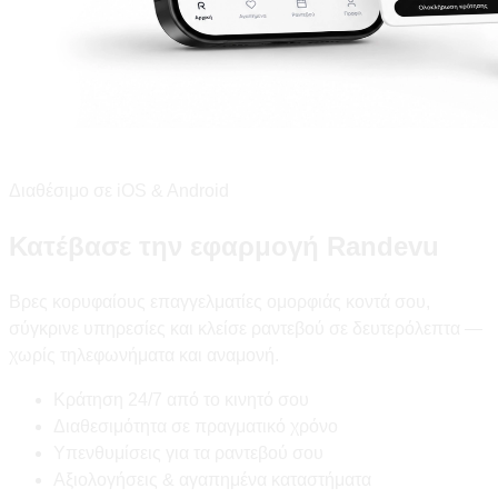
Διαθέσιμο σε iOS & Android
Κατέβασε την εφαρμογή Randevu
Βρες κορυφαίους επαγγελματίες ομορφιάς κοντά σου,
σύγκρινε υπηρεσίες και κλείσε ραντεβού σε δευτερόλεπτα —
χωρίς τηλεφωνήματα και αναμονή.
Κράτηση 24/7 από το κινητό σου
Διαθεσιμότητα σε πραγματικό χρόνο
Υπενθυμίσεις για τα ραντεβού σου
Αξιολογήσεις & αγαπημένα καταστήματα