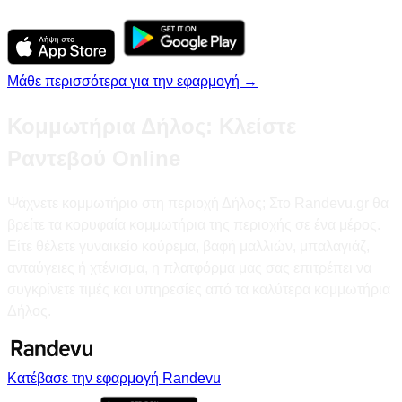
Μάθε περισσότερα για την εφαρμογή →
Κομμωτήρια Δήλος: Κλείστε
Ραντεβού Online
Ψάχνετε κομμωτήριο στη περιοχή Δήλος; Στο Randevu.gr θα
βρείτε τα κορυφαία κομμωτήρια της περιοχής σε ένα μέρος.
Είτε θέλετε γυναικείο κούρεμα, βαφή μαλλιών, μπαλαγιάζ,
ανταύγειες ή χτένισμα, η πλατφόρμα μας σας επιτρέπει να
συγκρίνετε τιμές και υπηρεσίες από τα καλύτερα κομμωτήρια
Δήλος.
Κατέβασε την εφαρμογή Randevu