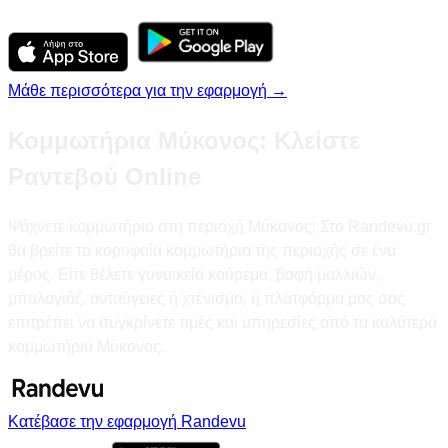
Μάθε περισσότερα για την εφαρμογή →
Κομμωτήρια Μύκονος: Κλείστε
Ραντεβού Online
Ψάχνετε κομμωτήριο στη περιοχή Μύκονος; Στο Randevu.gr
θα βρείτε τα κορυφαία κομμωτήρια της περιοχής σε ένα
μέρος. Είτε θέλετε γυναικείο κούρεμα, βαφή μαλλιών,
μπαλαγιάζ, ανταύγειες ή χτένισμα, η πλατφόρμα μας σας
επιτρέπει να συγκρίνετε τιμές και υπηρεσίες από τα καλύτερα
κομμωτήρια Μύκονος.
Κατέβασε την εφαρμογή Randevu