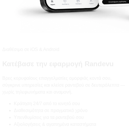
Διαθέσιμο σε iOS & Android
Κατέβασε την εφαρμογή Randevu
Βρες κορυφαίους επαγγελματίες ομορφιάς κοντά σου,
σύγκρινε υπηρεσίες και κλείσε ραντεβού σε δευτερόλεπτα —
χωρίς τηλεφωνήματα και αναμονή.
Κράτηση 24/7 από το κινητό σου
Διαθεσιμότητα σε πραγματικό χρόνο
Υπενθυμίσεις για τα ραντεβού σου
Αξιολογήσεις & αγαπημένα καταστήματα