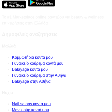
Το #1 Marketplace online ραντεβού για beauty & wellness
επιχειρήσεις στην Ελλάδα
Δημοφιλείς αναζητήσεις
Μαλλιά
Κομμωτήρια κοντά μου
Γυναικείο κούρεμα κοντά μου
Balayage κοντά μου
Γυναικείο κούρεμα στην Αθήνα
Balayage στην Αθήνα
Νύχια
Nail salons κοντά μου
Μανικιούρ κοντά μου