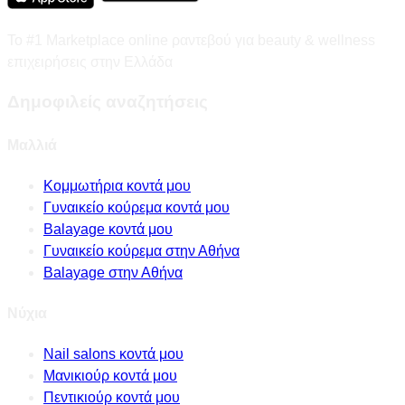
Το #1 Marketplace online ραντεβού για beauty & wellness
επιχειρήσεις στην Ελλάδα
Δημοφιλείς αναζητήσεις
Μαλλιά
Κομμωτήρια κοντά μου
Γυναικείο κούρεμα κοντά μου
Balayage κοντά μου
Γυναικείο κούρεμα στην Αθήνα
Balayage στην Αθήνα
Νύχια
Nail salons κοντά μου
Μανικιούρ κοντά μου
Πεντικιούρ κοντά μου