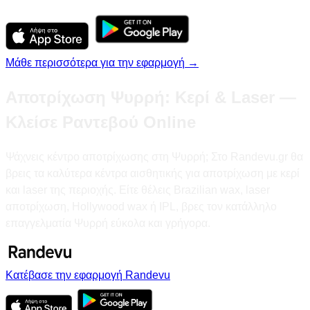
Μάθε περισσότερα για την εφαρμογή →
Αποτρίχωση Ψυρρή: Κερί & Laser —
Κλείσε Ραντεβού Online
Ψάχνεις κέντρο αποτρίχωσης στη Ψυρρή; Στο Randevu.gr θα
βρεις τα καλύτερα κέντρα αισθητικής για αποτρίχωση με κερί
και laser της περιοχής. Είτε θέλεις Brazilian wax, laser
αποτρίχωση, Hollywood wax ή IPL, βρες τον κατάλληλο
επαγγελματία Ψυρρή εύκολα και γρήγορα.
Κατέβασε την εφαρμογή Randevu