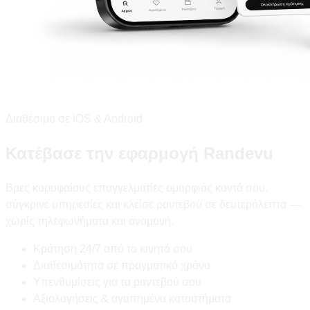
Διαθέσιμο σε iOS & Android
Κατέβασε την εφαρμογή Randevu
Βρες κορυφαίους επαγγελματίες ομορφιάς κοντά σου,
σύγκρινε υπηρεσίες και κλείσε ραντεβού σε δευτερόλεπτα —
χωρίς τηλεφωνήματα και αναμονή.
Κράτηση 24/7 από το κινητό σου
Διαθεσιμότητα σε πραγματικό χρόνο
Υπενθυμίσεις για τα ραντεβού σου
Αξιολογήσεις & αγαπημένα καταστήματα