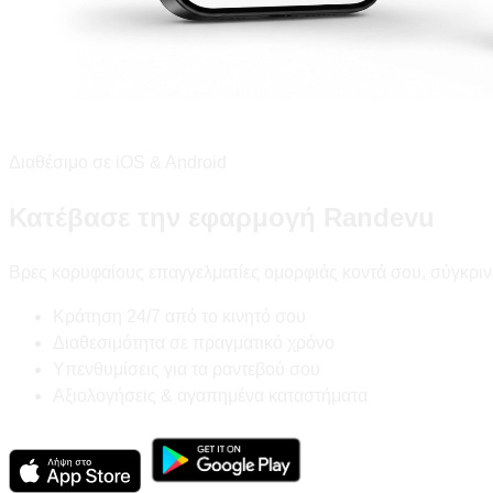
Διαθέσιμο σε iOS & Android
Κατέβασε την εφαρμογή Randevu
Βρες κορυφαίους επαγγελματίες ομορφιάς κοντά σου, σύγκριν
Κράτηση 24/7 από το κινητό σου
Διαθεσιμότητα σε πραγματικό χρόνο
Υπενθυμίσεις για τα ραντεβού σου
Αξιολογήσεις & αγαπημένα καταστήματα