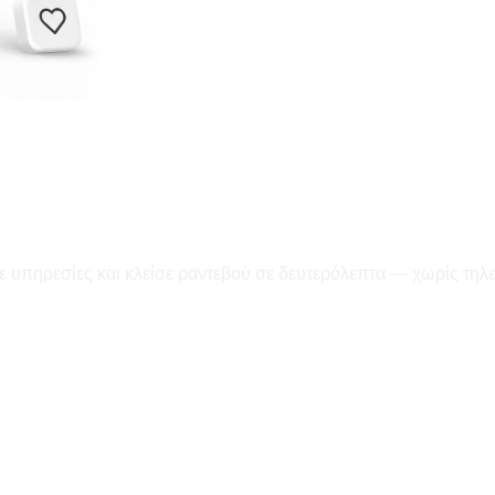
ε υπηρεσίες και κλείσε ραντεβού σε δευτερόλεπτα — χωρίς τηλ