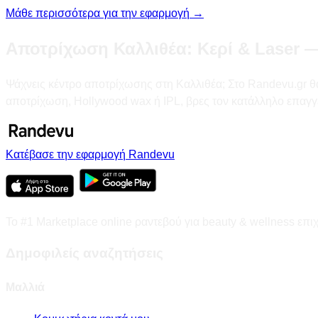
Μάθε περισσότερα για την εφαρμογή →
Αποτρίχωση Καλλιθέα: Κερί & Laser —
Ψάχνεις κέντρο αποτρίχωσης στη Καλλιθέα; Στο Randevu.gr θα β
αποτρίχωση, Hollywood wax ή IPL, βρες τον κατάλληλο επαγγ
Κατέβασε την εφαρμογή Randevu
Το #1 Marketplace online ραντεβού για beauty & wellness επι
Δημοφιλείς αναζητήσεις
Μαλλιά