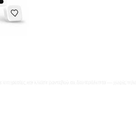
ε υπηρεσίες και κλείσε ραντεβού σε δευτερόλεπτα — χωρίς τηλ