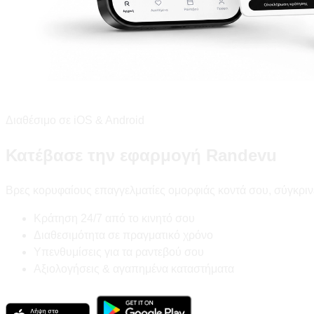
Διαθέσιμο σε iOS & Android
Κατέβασε την εφαρμογή Randevu
Βρες κορυφαίους επαγγελματίες ομορφιάς κοντά σου, σύγκριν
Κράτηση 24/7 από το κινητό σου
Διαθεσιμότητα σε πραγματικό χρόνο
Υπενθυμίσεις για τα ραντεβού σου
Αξιολογήσεις & αγαπημένα καταστήματα