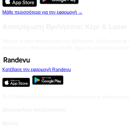
Μάθε περισσότερα για την εφαρμογή →
Αποτρίχωση Βριλήσσια: Κερί & Laser
Ψάχνεις κέντρο αποτρίχωσης στη Βριλήσσια; Στο Randevu.gr θα 
αποτρίχωση, Hollywood wax ή IPL, βρες τον κατάλληλο επαγγ
Κατέβασε την εφαρμογή Randevu
Το #1 Marketplace online ραντεβού για beauty & wellness επι
Δημοφιλείς αναζητήσεις
Μαλλιά