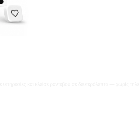
ε υπηρεσίες και κλείσε ραντεβού σε δευτερόλεπτα — χωρίς τηλ