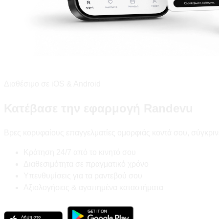
Διαθέσιμο σε iOS & Android
Κατέβασε την εφαρμογή Randevu
Βρες κορυφαίους επαγγελματίες ομορφιάς κοντά σου, σύγκριν
Κράτηση 24/7 από το κινητό σου
Διαθεσιμότητα σε πραγματικό χρόνο
Υπενθυμίσεις για τα ραντεβού σου
Αξιολογήσεις & αγαπημένα καταστήματα