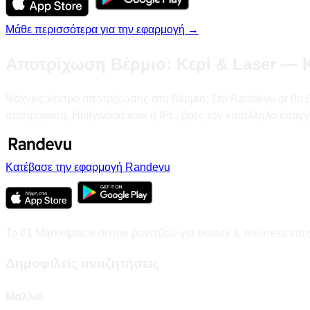
Μάθε περισσότερα για την εφαρμογή →
Αποτρίχωση Βέρμιο: Κερί & Laser — Κ
Ψάχνεις κέντρο αποτρίχωσης στη Βέρμιο; Στο Randevu.gr θα βρε
αποτρίχωση, Hollywood wax ή IPL, βρες τον κατάλληλο επαγγ
Κατέβασε την εφαρμογή Randevu
Το #1 Marketplace online ραντεβού για beauty & wellness επι
Δημοφιλείς αναζητήσεις
Μαλλιά