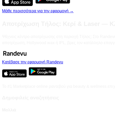
Μάθε περισσότερα για την εφαρμογή →
Αποτρίχωση Τήλος: Κερί & Laser — Κ
Ψάχνεις κέντρο αποτρίχωσης στη περιοχή Τήλος; Στο Randevu.gr
αποτρίχωση, Hollywood wax ή IPL, βρες τον κατάλληλο επαγγ
Κατέβασε την εφαρμογή Randevu
Το #1 Marketplace online ραντεβού για beauty & wellness επι
Δημοφιλείς αναζητήσεις
Μαλλιά