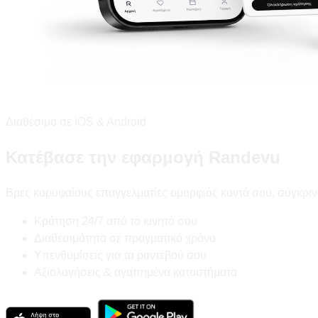
Διαθέσιμο σε iOS & Android
Κατέβασε την εφαρμογή Randevu
Βρες κορυφαίους επαγγελματίες ομορφιάς κοντά σου, σύγκριν
Κράτηση 24/7 από το κινητό σου
Διαθεσιμότητα σε πραγματικό χρόνο
Υπενθυμίσεις για τα ραντεβού σου
Αξιολογήσεις & αγαπημένα καταστήματα