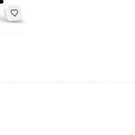
ε υπηρεσίες και κλείσε ραντεβού σε δευτερόλεπτα — χωρίς τηλ