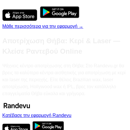
Μάθε περισσότερα για την εφαρμογή →
Αποτρίχωση Θήβα: Κερί & Laser —
Κλείσε Ραντεβού Online
Ψάχνεις κέντρο αποτρίχωσης στη Θήβα; Στο Randevu.gr θα
βρεις τα καλύτερα κέντρα αισθητικής για αποτρίχωση με κερί
και laser της περιοχής. Είτε θέλεις Brazilian wax, laser
αποτρίχωση, Hollywood wax ή IPL, βρες τον κατάλληλο
επαγγελματία Θήβα εύκολα και γρήγορα.
Κατέβασε την εφαρμογή Randevu