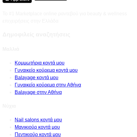
Το #1 Marketplace online ραντεβού για beauty & wellness
επιχειρήσεις στην Ελλάδα
Δημοφιλείς αναζητήσεις
Μαλλιά
Κομμωτήρια κοντά μου
Γυναικείο κούρεμα κοντά μου
Balayage κοντά μου
Γυναικείο κούρεμα στην Αθήνα
Balayage στην Αθήνα
Νύχια
Nail salons κοντά μου
Μανικιούρ κοντά μου
Πεντικιούρ κοντά μου