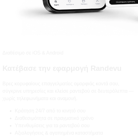
Διαθέσιμο σε iOS & Android
Κατέβασε την εφαρμογή Randevu
Βρες κορυφαίους επαγγελματίες ομορφιάς κοντά σου,
σύγκρινε υπηρεσίες και κλείσε ραντεβού σε δευτερόλεπτα —
χωρίς τηλεφωνήματα και αναμονή.
Κράτηση 24/7 από το κινητό σου
Διαθεσιμότητα σε πραγματικό χρόνο
Υπενθυμίσεις για τα ραντεβού σου
Αξιολογήσεις & αγαπημένα καταστήματα