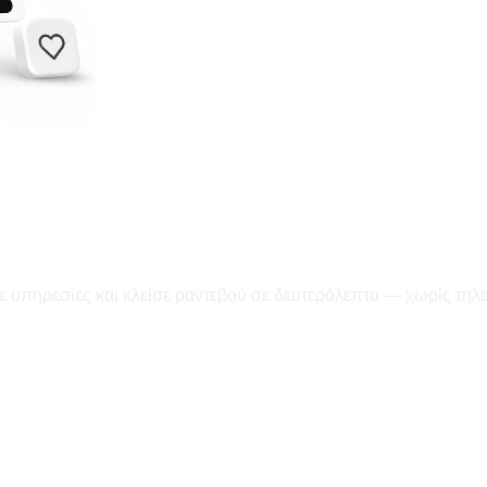
ε υπηρεσίες και κλείσε ραντεβού σε δευτερόλεπτα — χωρίς τηλ