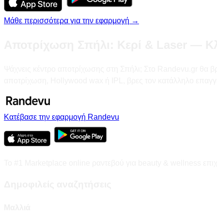
Μάθε περισσότερα για την εφαρμογή →
Αποτρίχωση Σπήλι: Κερί & Laser — Κλ
Ψάχνεις κέντρο αποτρίχωσης στη Σπήλι; Στο Randevu.gr θα βρει
αποτρίχωση, Hollywood wax ή IPL, βρες τον κατάλληλο επαγγ
Κατέβασε την εφαρμογή Randevu
Το #1 Marketplace online ραντεβού για beauty & wellness επι
Δημοφιλείς αναζητήσεις
Μαλλιά