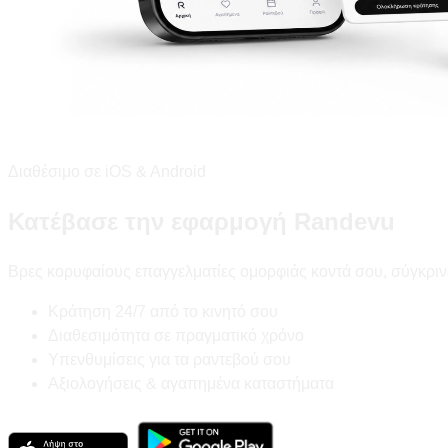
Διαθέσιμο σε iOS & Android
Κατέβασε την εφαρμογή Randevu
Βρες κορυφαίους επαγγελματίες ομορφιάς κοντά σου, σύγκριν
Κράτηση 24/7 από το κινητό σου
Διαθεσιμότητα σε πραγματικό χρόνο
Υπενθυμίσεις για τα ραντεβού σου
Αξιολογήσεις & αγαπημένα καταστήματα