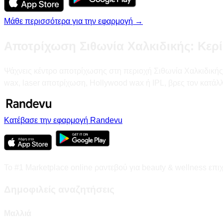
Μάθε περισσότερα για την εφαρμογή →
Αποτρίχωση Σιθωνία Χαλκιδικής: Κερί
Ψάχνεις κέντρο αποτρίχωσης στη περιοχή Σιθωνία Χαλκιδικής; Σ
wax, laser αποτρίχωση, Hollywood wax ή IPL, βρες τον κατάλ
Κατέβασε την εφαρμογή Randevu
Το #1 Marketplace online ραντεβού για beauty & wellness επι
Δημοφιλείς αναζητήσεις
Μαλλιά