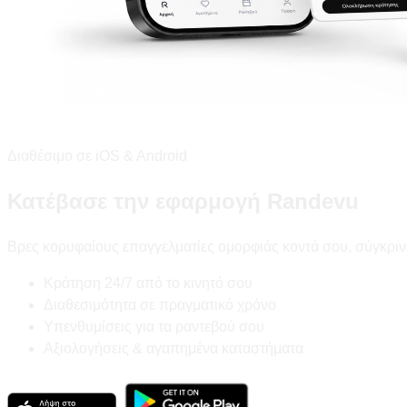
Διαθέσιμο σε iOS & Android
Κατέβασε την εφαρμογή Randevu
Βρες κορυφαίους επαγγελματίες ομορφιάς κοντά σου, σύγκριν
Κράτηση 24/7 από το κινητό σου
Διαθεσιμότητα σε πραγματικό χρόνο
Υπενθυμίσεις για τα ραντεβού σου
Αξιολογήσεις & αγαπημένα καταστήματα