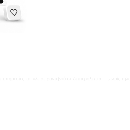
ε υπηρεσίες και κλείσε ραντεβού σε δευτερόλεπτα — χωρίς τηλ