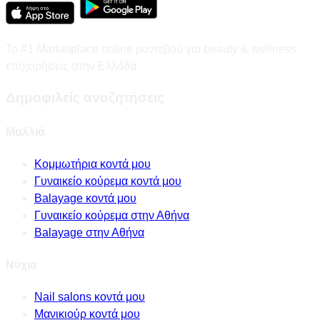
Το #1 Marketplace online ραντεβού για beauty & wellness
επιχειρήσεις στην Ελλάδα
Δημοφιλείς αναζητήσεις
Μαλλιά
Κομμωτήρια κοντά μου
Γυναικείο κούρεμα κοντά μου
Balayage κοντά μου
Γυναικείο κούρεμα στην Αθήνα
Balayage στην Αθήνα
Νύχια
Nail salons κοντά μου
Μανικιούρ κοντά μου