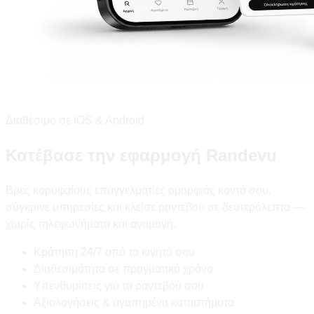
Διαθέσιμο σε iOS & Android
Κατέβασε την εφαρμογή Randevu
Βρες κορυφαίους επαγγελματίες ομορφιάς κοντά σου,
σύγκρινε υπηρεσίες και κλείσε ραντεβού σε δευτερόλεπτα —
χωρίς τηλεφωνήματα και αναμονή.
Κράτηση 24/7 από το κινητό σου
Διαθεσιμότητα σε πραγματικό χρόνο
Υπενθυμίσεις για τα ραντεβού σου
Αξιολογήσεις & αγαπημένα καταστήματα