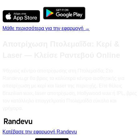
Μάθε περισσότερα για την εφαρμογή →
Αποτρίχωση Πτολεμαΐδα: Κερί &
Laser — Κλείσε Ραντεβού Online
Ψάχνεις κέντρο αποτρίχωσης στη Πτολεμαΐδα; Στο
Randevu.gr θα βρεις τα καλύτερα κέντρα αισθητικής για
αποτρίχωση με κερί και laser της περιοχής. Είτε θέλεις
Brazilian wax, laser αποτρίχωση, Hollywood wax ή IPL, βρες
τον κατάλληλο επαγγελματία Πτολεμαΐδα εύκολα και
γρήγορα.
Κατέβασε την εφαρμογή Randevu