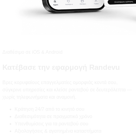
Διαθέσιμο σε iOS & Android
Κατέβασε την εφαρμογή Randevu
Βρες κορυφαίους επαγγελματίες ομορφιάς κοντά σου,
σύγκρινε υπηρεσίες και κλείσε ραντεβού σε δευτερόλεπτα —
χωρίς τηλεφωνήματα και αναμονή.
Κράτηση 24/7 από το κινητό σου
Διαθεσιμότητα σε πραγματικό χρόνο
Υπενθυμίσεις για τα ραντεβού σου
Αξιολογήσεις & αγαπημένα καταστήματα