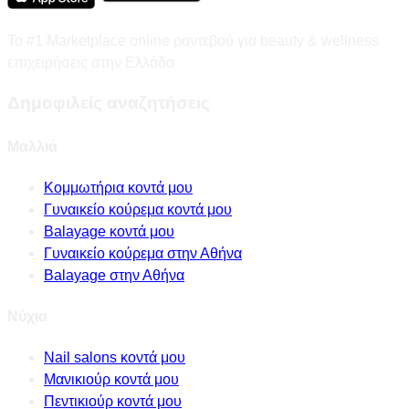
Το #1 Marketplace online ραντεβού για beauty & wellness
επιχειρήσεις στην Ελλάδα
Δημοφιλείς αναζητήσεις
Μαλλιά
Κομμωτήρια κοντά μου
Γυναικείο κούρεμα κοντά μου
Balayage κοντά μου
Γυναικείο κούρεμα στην Αθήνα
Balayage στην Αθήνα
Νύχια
Nail salons κοντά μου
Μανικιούρ κοντά μου
Πεντικιούρ κοντά μου