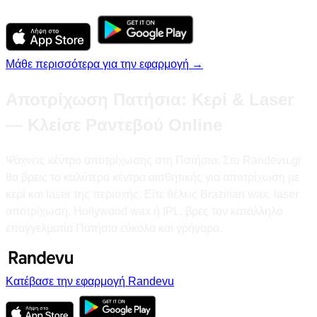
Μάθε περισσότερα για την εφαρμογή →
Αποτρίχωση Πατήσια: Κερί & Laser
— Κλείσε Ραντεβού Online
Ψάχνεις κέντρο αποτρίχωσης στη Πατήσια; Στο Randevu.gr
θα βρεις τα καλύτερα κέντρα αισθητικής για αποτρίχωση με
κερί και laser της περιοχής. Είτε θέλεις Brazilian wax, laser
αποτρίχωση, Hollywood wax ή IPL, βρες τον κατάλληλο
επαγγελματία Πατήσια εύκολα και γρήγορα.
Κατέβασε την εφαρμογή Randevu