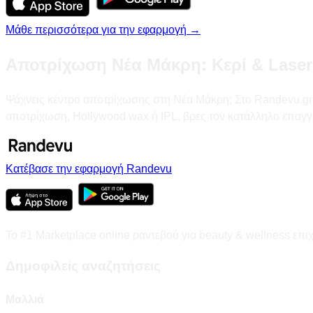
Μάθε περισσότερα για την εφαρμογή →
Αποτρίχωση Νέα Μάκρη: Κερί & Laser
Ψάχνεις κέντρο αποτρίχωσης στη Νέα Μάκρη; Στο Randevu.gr θα 
αποτρίχωση, Hollywood wax ή IPL, βρες τον κατάλληλο επαγγ
Κατέβασε την εφαρμογή Randevu
Το #1 Marketplace online ραντεβού για beauty & wellness επι
Δημοφιλείς αναζητήσεις
Μαλλιά