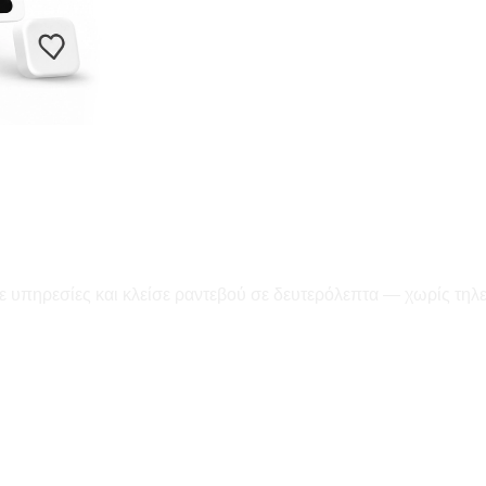
ε υπηρεσίες και κλείσε ραντεβού σε δευτερόλεπτα — χωρίς τηλ