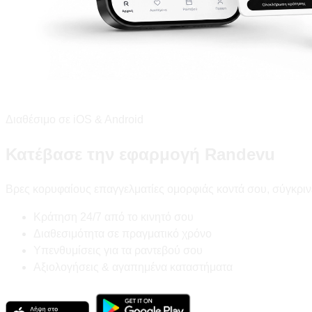
Διαθέσιμο σε iOS & Android
Κατέβασε την εφαρμογή Randevu
Βρες κορυφαίους επαγγελματίες ομορφιάς κοντά σου, σύγκριν
Κράτηση 24/7 από το κινητό σου
Διαθεσιμότητα σε πραγματικό χρόνο
Υπενθυμίσεις για τα ραντεβού σου
Αξιολογήσεις & αγαπημένα καταστήματα