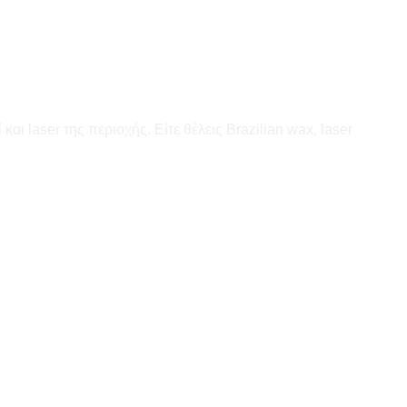
ι laser της περιοχής. Είτε θέλεις Brazilian wax, laser