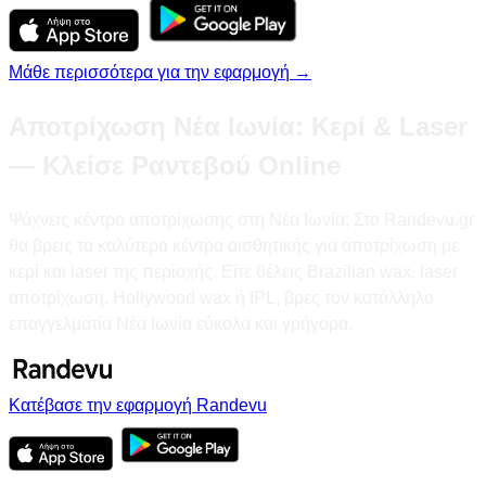
Μάθε περισσότερα για την εφαρμογή →
Αποτρίχωση Νέα Ιωνία: Κερί & Laser
— Κλείσε Ραντεβού Online
Ψάχνεις κέντρο αποτρίχωσης στη Νέα Ιωνία; Στο Randevu.gr
θα βρεις τα καλύτερα κέντρα αισθητικής για αποτρίχωση με
κερί και laser της περιοχής. Είτε θέλεις Brazilian wax, laser
αποτρίχωση, Hollywood wax ή IPL, βρες τον κατάλληλο
επαγγελματία Νέα Ιωνία εύκολα και γρήγορα.
Κατέβασε την εφαρμογή Randevu