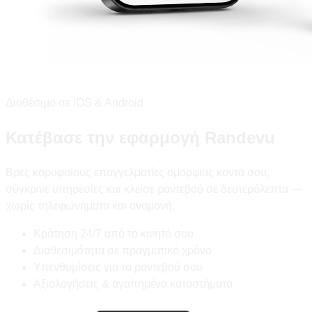
Διαθέσιμο σε iOS & Android
Κατέβασε την εφαρμογή Randevu
Βρες κορυφαίους επαγγελματίες ομορφιάς κοντά σου,
σύγκρινε υπηρεσίες και κλείσε ραντεβού σε δευτερόλεπτα —
χωρίς τηλεφωνήματα και αναμονή.
Κράτηση 24/7 από το κινητό σου
Διαθεσιμότητα σε πραγματικό χρόνο
Υπενθυμίσεις για τα ραντεβού σου
Αξιολογήσεις & αγαπημένα καταστήματα