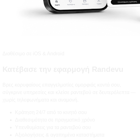
Διαθέσιμο σε iOS & Android
Κατέβασε την εφαρμογή Randevu
Βρες κορυφαίους επαγγελματίες ομορφιάς κοντά σου,
σύγκρινε υπηρεσίες και κλείσε ραντεβού σε δευτερόλεπτα —
χωρίς τηλεφωνήματα και αναμονή.
Κράτηση 24/7 από το κινητό σου
Διαθεσιμότητα σε πραγματικό χρόνο
Υπενθυμίσεις για τα ραντεβού σου
Αξιολογήσεις & αγαπημένα καταστήματα