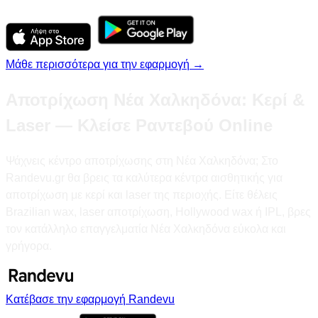
Μάθε περισσότερα για την εφαρμογή →
Αποτρίχωση Νέα Χαλκηδόνα: Κερί &
Laser — Κλείσε Ραντεβού Online
Ψάχνεις κέντρο αποτρίχωσης στη Νέα Χαλκηδόνα; Στο
Randevu.gr θα βρεις τα καλύτερα κέντρα αισθητικής για
αποτρίχωση με κερί και laser της περιοχής. Είτε θέλεις
Brazilian wax, laser αποτρίχωση, Hollywood wax ή IPL, βρες
τον κατάλληλο επαγγελματία Νέα Χαλκηδόνα εύκολα και
γρήγορα.
Κατέβασε την εφαρμογή Randevu