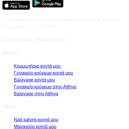
Το #1 Marketplace online ραντεβού για beauty & wellness
επιχειρήσεις στην Ελλάδα
Δημοφιλείς αναζητήσεις
Μαλλιά
Κομμωτήρια κοντά μου
Γυναικείο κούρεμα κοντά μου
Balayage κοντά μου
Γυναικείο κούρεμα στην Αθήνα
Balayage στην Αθήνα
Νύχια
Nail salons κοντά μου
Μανικιούρ κοντά μου