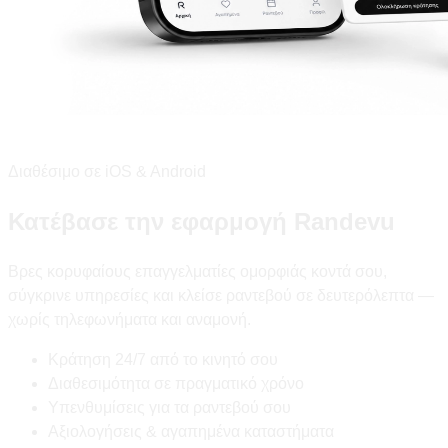
Διαθέσιμο σε iOS & Android
Κατέβασε την εφαρμογή Randevu
Βρες κορυφαίους επαγγελματίες ομορφιάς κοντά σου,
σύγκρινε υπηρεσίες και κλείσε ραντεβού σε δευτερόλεπτα —
χωρίς τηλεφωνήματα και αναμονή.
Κράτηση 24/7 από το κινητό σου
Διαθεσιμότητα σε πραγματικό χρόνο
Υπενθυμίσεις για τα ραντεβού σου
Αξιολογήσεις & αγαπημένα καταστήματα