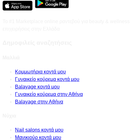
Το #1 Marketplace online ραντεβού για beauty & wellness
επιχειρήσεις στην Ελλάδα
Δημοφιλείς αναζητήσεις
Μαλλιά
Κομμωτήρια κοντά μου
Γυναικείο κούρεμα κοντά μου
Balayage κοντά μου
Γυναικείο κούρεμα στην Αθήνα
Balayage στην Αθήνα
Νύχια
Nail salons κοντά μου
Μανικιούρ κοντά μου