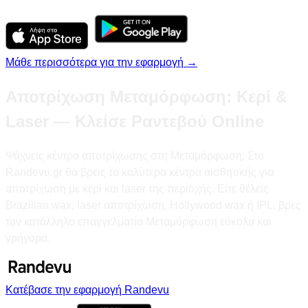
Μάθε περισσότερα για την εφαρμογή →
Αποτρίχωση Μεταμόρφωση: Κερί &
Laser — Κλείσε Ραντεβού Online
Ψάχνεις κέντρο αποτρίχωσης στη Μεταμόρφωση; Στο
Randevu.gr θα βρεις τα καλύτερα κέντρα αισθητικής για
αποτρίχωση με κερί και laser της περιοχής. Είτε θέλεις
Brazilian wax, laser αποτρίχωση, Hollywood wax ή IPL, βρες
τον κατάλληλο επαγγελματία Μεταμόρφωση εύκολα και
γρήγορα.
Κατέβασε την εφαρμογή Randevu