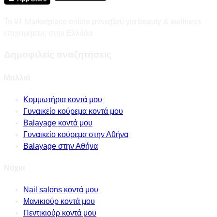
Το #1 Marketplace online ραντεβού για beauty & wellness
επιχειρήσεις στην Ελλάδα
Δημοφιλείς αναζητήσεις
Μαλλιά
Κομμωτήρια κοντά μου
Γυναικείο κούρεμα κοντά μου
Balayage κοντά μου
Γυναικείο κούρεμα στην Αθήνα
Balayage στην Αθήνα
Νύχια
Nail salons κοντά μου
Μανικιούρ κοντά μου
Πεντικιούρ κοντά μου