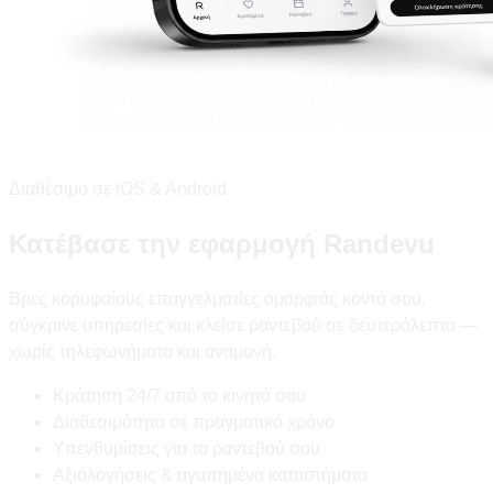
Διαθέσιμο σε iOS & Android
Κατέβασε την εφαρμογή Randevu
Βρες κορυφαίους επαγγελματίες ομορφιάς κοντά σου,
σύγκρινε υπηρεσίες και κλείσε ραντεβού σε δευτερόλεπτα —
χωρίς τηλεφωνήματα και αναμονή.
Κράτηση 24/7 από το κινητό σου
Διαθεσιμότητα σε πραγματικό χρόνο
Υπενθυμίσεις για τα ραντεβού σου
Αξιολογήσεις & αγαπημένα καταστήματα