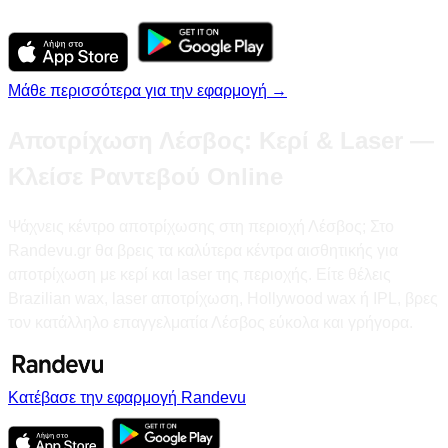
Μάθε περισσότερα για την εφαρμογή →
Αποτρίχωση Λέσβος: Κερί & Laser —
Κλείσε Ραντεβού Online
Ψάχνεις κέντρο αποτρίχωσης στη περιοχή Λέσβος; Στο
Randevu.gr θα βρεις τα καλύτερα κέντρα αισθητικής για
αποτρίχωση με κερί και laser της περιοχής. Είτε θέλεις
Brazilian wax, laser αποτρίχωση, Hollywood wax ή IPL, βρες
τον κατάλληλο επαγγελματία Λέσβος εύκολα και γρήγορα.
Κατέβασε την εφαρμογή Randevu