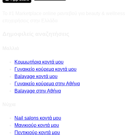
Το #1 Marketplace online ραντεβού για beauty & wellness
επιχειρήσεις στην Ελλάδα
Δημοφιλείς αναζητήσεις
Μαλλιά
Κομμωτήρια κοντά μου
Γυναικείο κούρεμα κοντά μου
Balayage κοντά μου
Γυναικείο κούρεμα στην Αθήνα
Balayage στην Αθήνα
Νύχια
Nail salons κοντά μου
Μανικιούρ κοντά μου
Πεντικιούρ κοντά μου