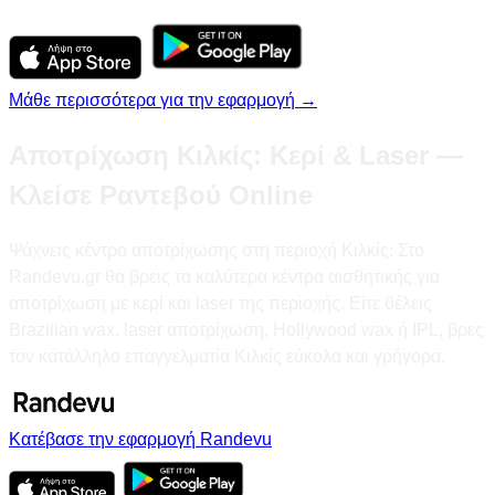
Μάθε περισσότερα για την εφαρμογή →
Αποτρίχωση Κιλκίς: Κερί & Laser —
Κλείσε Ραντεβού Online
Ψάχνεις κέντρο αποτρίχωσης στη περιοχή Κιλκίς; Στο
Randevu.gr θα βρεις τα καλύτερα κέντρα αισθητικής για
αποτρίχωση με κερί και laser της περιοχής. Είτε θέλεις
Brazilian wax, laser αποτρίχωση, Hollywood wax ή IPL, βρες
τον κατάλληλο επαγγελματία Κιλκίς εύκολα και γρήγορα.
Κατέβασε την εφαρμογή Randevu