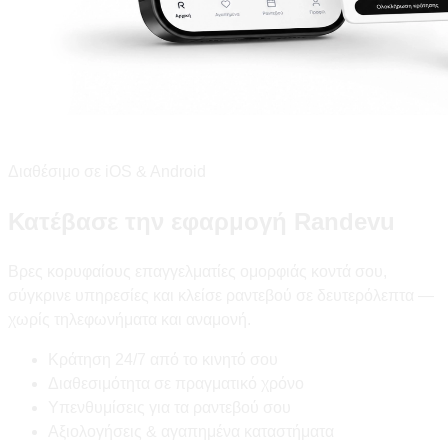
Διαθέσιμο σε iOS & Android
Κατέβασε την εφαρμογή Randevu
Βρες κορυφαίους επαγγελματίες ομορφιάς κοντά σου,
σύγκρινε υπηρεσίες και κλείσε ραντεβού σε δευτερόλεπτα —
χωρίς τηλεφωνήματα και αναμονή.
Κράτηση 24/7 από το κινητό σου
Διαθεσιμότητα σε πραγματικό χρόνο
Υπενθυμίσεις για τα ραντεβού σου
Αξιολογήσεις & αγαπημένα καταστήματα