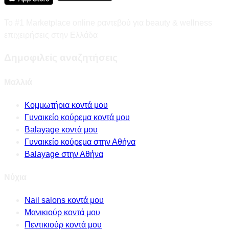
Το #1 Marketplace online ραντεβού για beauty & wellness
επιχειρήσεις στην Ελλάδα
Δημοφιλείς αναζητήσεις
Μαλλιά
Κομμωτήρια κοντά μου
Γυναικείο κούρεμα κοντά μου
Balayage κοντά μου
Γυναικείο κούρεμα στην Αθήνα
Balayage στην Αθήνα
Νύχια
Nail salons κοντά μου
Μανικιούρ κοντά μου
Πεντικιούρ κοντά μου