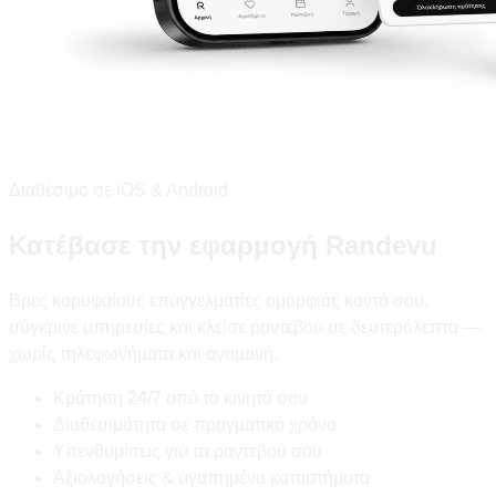
Διαθέσιμο σε iOS & Android
Κατέβασε την εφαρμογή Randevu
Βρες κορυφαίους επαγγελματίες ομορφιάς κοντά σου,
σύγκρινε υπηρεσίες και κλείσε ραντεβού σε δευτερόλεπτα —
χωρίς τηλεφωνήματα και αναμονή.
Κράτηση 24/7 από το κινητό σου
Διαθεσιμότητα σε πραγματικό χρόνο
Υπενθυμίσεις για τα ραντεβού σου
Αξιολογήσεις & αγαπημένα καταστήματα