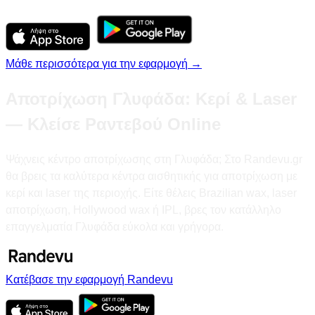
Μάθε περισσότερα για την εφαρμογή →
Αποτρίχωση Γλυφάδα: Κερί & Laser
— Κλείσε Ραντεβού Online
Ψάχνεις κέντρο αποτρίχωσης στη Γλυφάδα; Στο Randevu.gr
θα βρεις τα καλύτερα κέντρα αισθητικής για αποτρίχωση με
κερί και laser της περιοχής. Είτε θέλεις Brazilian wax, laser
αποτρίχωση, Hollywood wax ή IPL, βρες τον κατάλληλο
επαγγελματία Γλυφάδα εύκολα και γρήγορα.
Κατέβασε την εφαρμογή Randevu