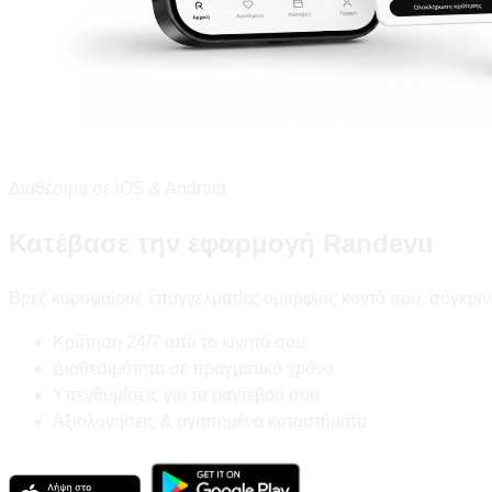
Διαθέσιμο σε iOS & Android
Κατέβασε την εφαρμογή Randevu
Βρες κορυφαίους επαγγελματίες ομορφιάς κοντά σου, σύγκριν
Κράτηση 24/7 από το κινητό σου
Διαθεσιμότητα σε πραγματικό χρόνο
Υπενθυμίσεις για τα ραντεβού σου
Αξιολογήσεις & αγαπημένα καταστήματα