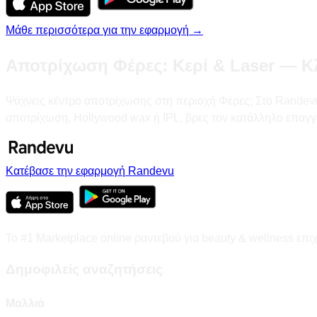
Μάθε περισσότερα για την εφαρμογή →
Αποτρίχωση Φέρες: Κερί & Laser — Κ
Ψάχνεις κέντρο αποτρίχωσης στη περιοχή Φέρες; Στο Randevu.gr
αποτρίχωση, Hollywood wax ή IPL, βρες τον κατάλληλο επαγγ
Κατέβασε την εφαρμογή Randevu
Το #1 Marketplace online ραντεβού για beauty & wellness επι
Δημοφιλείς αναζητήσεις
Μαλλιά