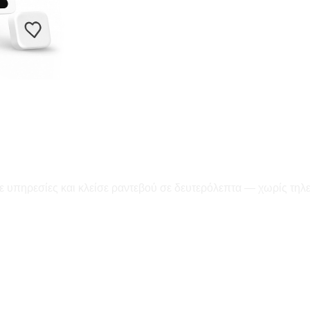
ε υπηρεσίες και κλείσε ραντεβού σε δευτερόλεπτα — χωρίς τηλ