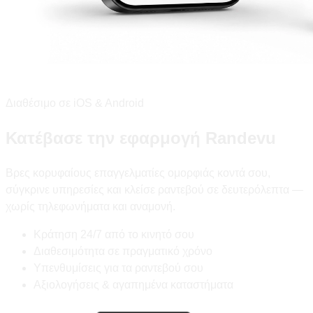
Διαθέσιμο σε iOS & Android
Κατέβασε την εφαρμογή Randevu
Βρες κορυφαίους επαγγελματίες ομορφιάς κοντά σου,
σύγκρινε υπηρεσίες και κλείσε ραντεβού σε δευτερόλεπτα —
χωρίς τηλεφωνήματα και αναμονή.
Κράτηση 24/7 από το κινητό σου
Διαθεσιμότητα σε πραγματικό χρόνο
Υπενθυμίσεις για τα ραντεβού σου
Αξιολογήσεις & αγαπημένα καταστήματα