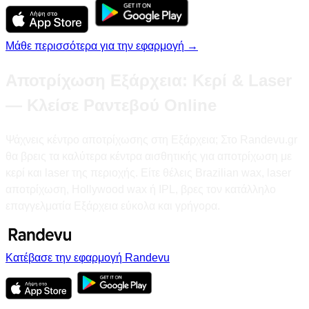
Μάθε περισσότερα για την εφαρμογή →
Αποτρίχωση Εξάρχεια: Κερί & Laser
— Κλείσε Ραντεβού Online
Ψάχνεις κέντρο αποτρίχωσης στη Εξάρχεια; Στο Randevu.gr
θα βρεις τα καλύτερα κέντρα αισθητικής για αποτρίχωση με
κερί και laser της περιοχής. Είτε θέλεις Brazilian wax, laser
αποτρίχωση, Hollywood wax ή IPL, βρες τον κατάλληλο
επαγγελματία Εξάρχεια εύκολα και γρήγορα.
Κατέβασε την εφαρμογή Randevu