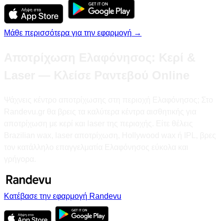
Μάθε περισσότερα για την εφαρμογή →
Αποτρίχωση Ελαφόνησος: Κερί &
Laser — Κλείσε Ραντεβού Online
Ψάχνεις κέντρο αποτρίχωσης στη περιοχή Ελαφόνησος; Στο
Randevu.gr θα βρεις τα καλύτερα κέντρα αισθητικής για
αποτρίχωση με κερί και laser της περιοχής. Είτε θέλεις
Brazilian wax, laser αποτρίχωση, Hollywood wax ή IPL, βρες
τον κατάλληλο επαγγελματία Ελαφόνησος εύκολα και
γρήγορα.
Κατέβασε την εφαρμογή Randevu