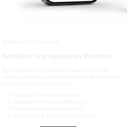
Διαθέσιμο σε iOS & Android
Κατέβασε την εφαρμογή Randevu
Βρες κορυφαίους επαγγελματίες ομορφιάς κοντά σου,
σύγκρινε υπηρεσίες και κλείσε ραντεβού σε δευτερόλεπτα —
χωρίς τηλεφωνήματα και αναμονή.
Κράτηση 24/7 από το κινητό σου
Διαθεσιμότητα σε πραγματικό χρόνο
Υπενθυμίσεις για τα ραντεβού σου
Αξιολογήσεις & αγαπημένα καταστήματα