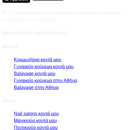
Το #1 Marketplace online ραντεβού για beauty & wellness
επιχειρήσεις στην Ελλάδα
Δημοφιλείς αναζητήσεις
Μαλλιά
Κομμωτήρια κοντά μου
Γυναικείο κούρεμα κοντά μου
Balayage κοντά μου
Γυναικείο κούρεμα στην Αθήνα
Balayage στην Αθήνα
Νύχια
Nail salons κοντά μου
Μανικιούρ κοντά μου
Πεντικιούρ κοντά μου