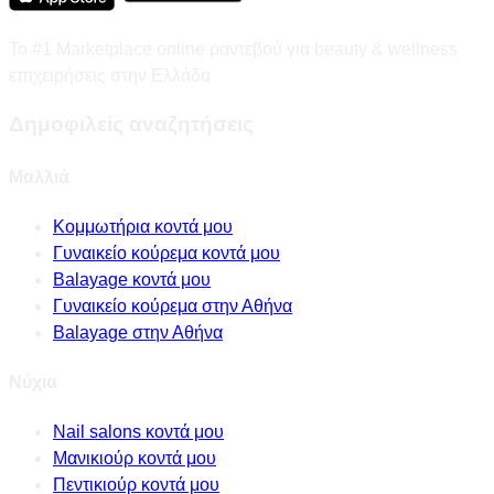
Το #1 Marketplace online ραντεβού για beauty & wellness
επιχειρήσεις στην Ελλάδα
Δημοφιλείς αναζητήσεις
Μαλλιά
Κομμωτήρια κοντά μου
Γυναικείο κούρεμα κοντά μου
Balayage κοντά μου
Γυναικείο κούρεμα στην Αθήνα
Balayage στην Αθήνα
Νύχια
Nail salons κοντά μου
Μανικιούρ κοντά μου
Πεντικιούρ κοντά μου