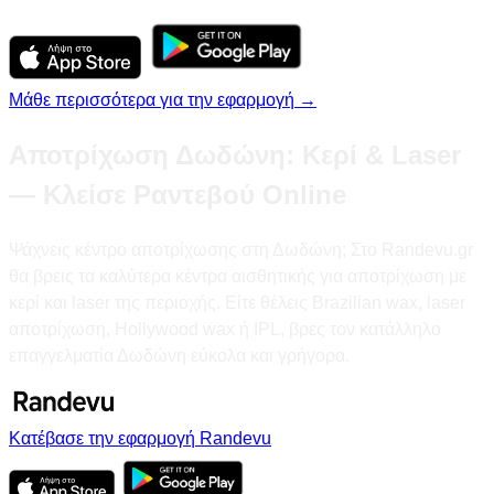
Μάθε περισσότερα για την εφαρμογή →
Αποτρίχωση Δωδώνη: Κερί & Laser
— Κλείσε Ραντεβού Online
Ψάχνεις κέντρο αποτρίχωσης στη Δωδώνη; Στο Randevu.gr
θα βρεις τα καλύτερα κέντρα αισθητικής για αποτρίχωση με
κερί και laser της περιοχής. Είτε θέλεις Brazilian wax, laser
αποτρίχωση, Hollywood wax ή IPL, βρες τον κατάλληλο
επαγγελματία Δωδώνη εύκολα και γρήγορα.
Κατέβασε την εφαρμογή Randevu