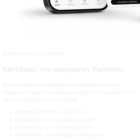
Διαθέσιμο σε iOS & Android
Κατέβασε την εφαρμογή Randevu
Βρες κορυφαίους επαγγελματίες ομορφιάς κοντά σου,
σύγκρινε υπηρεσίες και κλείσε ραντεβού σε δευτερόλεπτα —
χωρίς τηλεφωνήματα και αναμονή.
Κράτηση 24/7 από το κινητό σου
Διαθεσιμότητα σε πραγματικό χρόνο
Υπενθυμίσεις για τα ραντεβού σου
Αξιολογήσεις & αγαπημένα καταστήματα