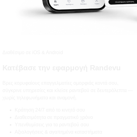
Διαθέσιμο σε iOS & Android
Κατέβασε την εφαρμογή Randevu
Βρες κορυφαίους επαγγελματίες ομορφιάς κοντά σου,
σύγκρινε υπηρεσίες και κλείσε ραντεβού σε δευτερόλεπτα —
χωρίς τηλεφωνήματα και αναμονή.
Κράτηση 24/7 από το κινητό σου
Διαθεσιμότητα σε πραγματικό χρόνο
Υπενθυμίσεις για τα ραντεβού σου
Αξιολογήσεις & αγαπημένα καταστήματα