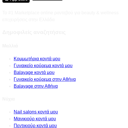
Το #1 Marketplace online ραντεβού για beauty & wellness
επιχειρήσεις στην Ελλάδα
Δημοφιλείς αναζητήσεις
Μαλλιά
Κομμωτήρια κοντά μου
Γυναικείο κούρεμα κοντά μου
Balayage κοντά μου
Γυναικείο κούρεμα στην Αθήνα
Balayage στην Αθήνα
Νύχια
Nail salons κοντά μου
Μανικιούρ κοντά μου
Πεντικιούρ κοντά μου