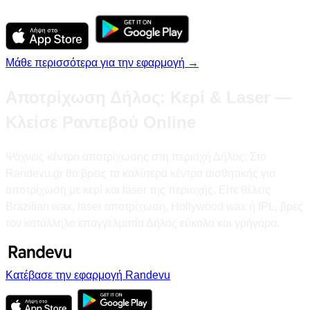
Μάθε περισσότερα για την εφαρμογή →
Αποτρίχωση Δήλος: Κερί & Laser —
Κλείσε Ραντεβού Online
Ψάχνεις κέντρο αποτρίχωσης στη περιοχή Δήλος; Στο
Randevu.gr θα βρεις τα καλύτερα κέντρα αισθητικής για
αποτρίχωση με κερί και laser της περιοχής. Είτε θέλεις
Brazilian wax, laser αποτρίχωση, Hollywood wax ή IPL, βρες
τον κατάλληλο επαγγελματία Δήλος εύκολα και γρήγορα.
Κατέβασε την εφαρμογή Randevu