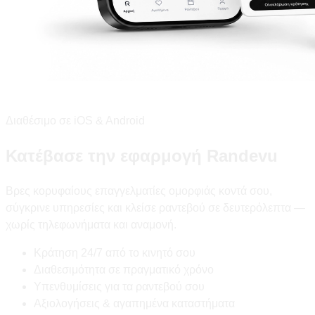
Διαθέσιμο σε iOS & Android
Κατέβασε την εφαρμογή Randevu
Βρες κορυφαίους επαγγελματίες ομορφιάς κοντά σου,
σύγκρινε υπηρεσίες και κλείσε ραντεβού σε δευτερόλεπτα —
χωρίς τηλεφωνήματα και αναμονή.
Κράτηση 24/7 από το κινητό σου
Διαθεσιμότητα σε πραγματικό χρόνο
Υπενθυμίσεις για τα ραντεβού σου
Αξιολογήσεις & αγαπημένα καταστήματα