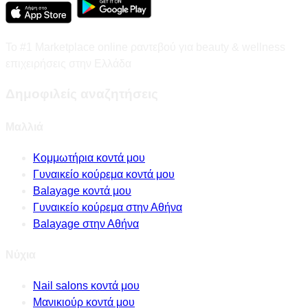
Το #1 Marketplace online ραντεβού για beauty & wellness
επιχειρήσεις στην Ελλάδα
Δημοφιλείς αναζητήσεις
Μαλλιά
Κομμωτήρια κοντά μου
Γυναικείο κούρεμα κοντά μου
Balayage κοντά μου
Γυναικείο κούρεμα στην Αθήνα
Balayage στην Αθήνα
Νύχια
Nail salons κοντά μου
Μανικιούρ κοντά μου