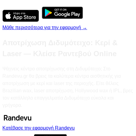
Μάθε περισσότερα για την εφαρμογή →
Αποτρίχωση Διδυμότειχο: Κερί &
Laser — Κλείσε Ραντεβού Online
Ψάχνεις κέντρο αποτρίχωσης στη Διδυμότειχο; Στο
Randevu.gr θα βρεις τα καλύτερα κέντρα αισθητικής για
αποτρίχωση με κερί και laser της περιοχής. Είτε θέλεις
Brazilian wax, laser αποτρίχωση, Hollywood wax ή IPL, βρες
τον κατάλληλο επαγγελματία Διδυμότειχο εύκολα και
γρήγορα.
Κατέβασε την εφαρμογή Randevu