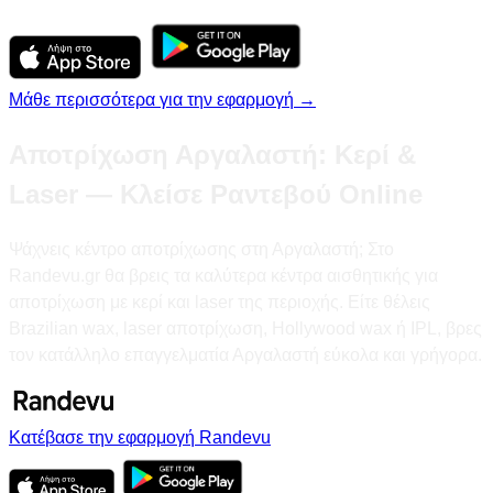
Μάθε περισσότερα για την εφαρμογή →
Αποτρίχωση Αργαλαστή: Κερί &
Laser — Κλείσε Ραντεβού Online
Ψάχνεις κέντρο αποτρίχωσης στη Αργαλαστή; Στο
Randevu.gr θα βρεις τα καλύτερα κέντρα αισθητικής για
αποτρίχωση με κερί και laser της περιοχής. Είτε θέλεις
Brazilian wax, laser αποτρίχωση, Hollywood wax ή IPL, βρες
τον κατάλληλο επαγγελματία Αργαλαστή εύκολα και γρήγορα.
Κατέβασε την εφαρμογή Randevu