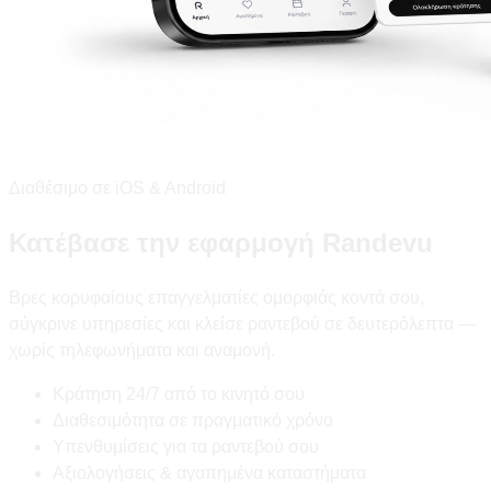
Διαθέσιμο σε iOS & Android
Κατέβασε την εφαρμογή Randevu
Βρες κορυφαίους επαγγελματίες ομορφιάς κοντά σου,
σύγκρινε υπηρεσίες και κλείσε ραντεβού σε δευτερόλεπτα —
χωρίς τηλεφωνήματα και αναμονή.
Κράτηση 24/7 από το κινητό σου
Διαθεσιμότητα σε πραγματικό χρόνο
Υπενθυμίσεις για τα ραντεβού σου
Αξιολογήσεις & αγαπημένα καταστήματα