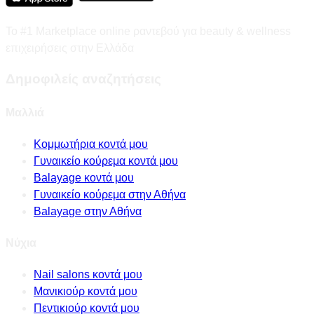
Το #1 Marketplace online ραντεβού για beauty & wellness
επιχειρήσεις στην Ελλάδα
Δημοφιλείς αναζητήσεις
Μαλλιά
Κομμωτήρια κοντά μου
Γυναικείο κούρεμα κοντά μου
Balayage κοντά μου
Γυναικείο κούρεμα στην Αθήνα
Balayage στην Αθήνα
Νύχια
Nail salons κοντά μου
Μανικιούρ κοντά μου
Πεντικιούρ κοντά μου