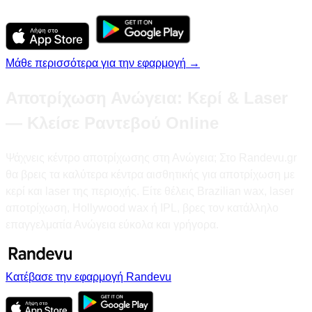
Μάθε περισσότερα για την εφαρμογή →
Αποτρίχωση Ανώγεια: Κερί & Laser
— Κλείσε Ραντεβού Online
Ψάχνεις κέντρο αποτρίχωσης στη Ανώγεια; Στο Randevu.gr
θα βρεις τα καλύτερα κέντρα αισθητικής για αποτρίχωση με
κερί και laser της περιοχής. Είτε θέλεις Brazilian wax, laser
αποτρίχωση, Hollywood wax ή IPL, βρες τον κατάλληλο
επαγγελματία Ανώγεια εύκολα και γρήγορα.
Κατέβασε την εφαρμογή Randevu