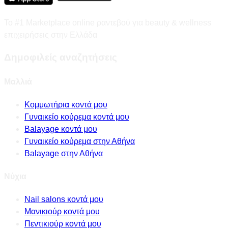
Το #1 Marketplace online ραντεβού για beauty & wellness
επιχειρήσεις στην Ελλάδα
Δημοφιλείς αναζητήσεις
Μαλλιά
Κομμωτήρια κοντά μου
Γυναικείο κούρεμα κοντά μου
Balayage κοντά μου
Γυναικείο κούρεμα στην Αθήνα
Balayage στην Αθήνα
Νύχια
Nail salons κοντά μου
Μανικιούρ κοντά μου
Πεντικιούρ κοντά μου