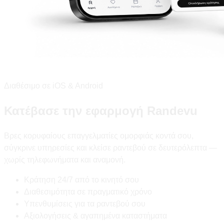
Διαθέσιμο σε iOS & Android
Κατέβασε την εφαρμογή Randevu
Βρες κορυφαίους επαγγελματίες ομορφιάς κοντά σου,
σύγκρινε υπηρεσίες και κλείσε ραντεβού σε δευτερόλεπτα —
χωρίς τηλεφωνήματα και αναμονή.
Κράτηση 24/7 από το κινητό σου
Διαθεσιμότητα σε πραγματικό χρόνο
Υπενθυμίσεις για τα ραντεβού σου
Αξιολογήσεις & αγαπημένα καταστήματα