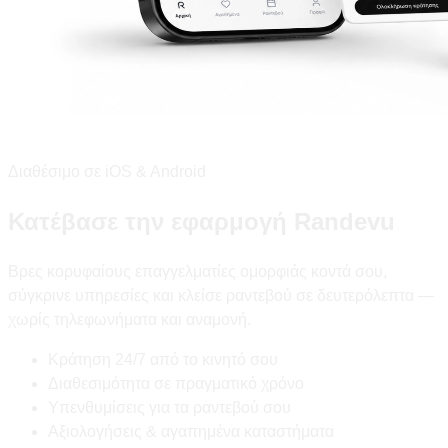
Διαθέσιμο σε iOS & Android
Κατέβασε την εφαρμογή Randevu
Βρες κορυφαίους επαγγελματίες ομορφιάς κοντά σου,
σύγκρινε υπηρεσίες και κλείσε ραντεβού σε δευτερόλεπτα —
χωρίς τηλεφωνήματα και αναμονή.
Κράτηση 24/7 από το κινητό σου
Διαθεσιμότητα σε πραγματικό χρόνο
Υπενθυμίσεις για τα ραντεβού σου
Αξιολογήσεις & αγαπημένα καταστήματα