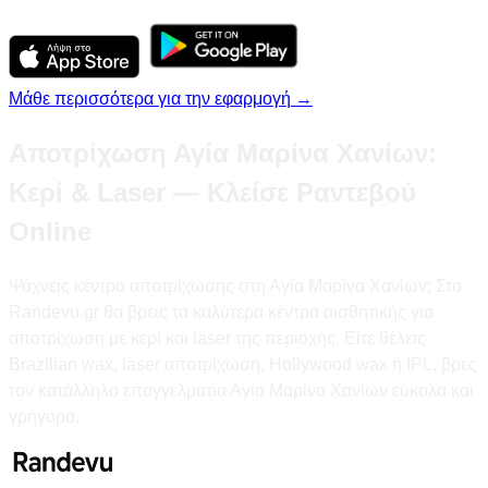
Μάθε περισσότερα για την εφαρμογή →
Αποτρίχωση Αγία Μαρίνα Χανίων:
Κερί & Laser — Κλείσε Ραντεβού
Online
Ψάχνεις κέντρο αποτρίχωσης στη Αγία Μαρίνα Χανίων; Στο
Randevu.gr θα βρεις τα καλύτερα κέντρα αισθητικής για
αποτρίχωση με κερί και laser της περιοχής. Είτε θέλεις
Brazilian wax, laser αποτρίχωση, Hollywood wax ή IPL, βρες
τον κατάλληλο επαγγελματία Αγία Μαρίνα Χανίων εύκολα και
γρήγορα.