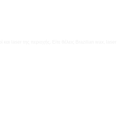
αι laser της περιοχής. Είτε θέλεις Brazilian wax, laser