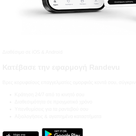
Διαθέσιμο σε iOS & Android
Κατέβασε την εφαρμογή Randevu
Βρες κορυφαίους επαγγελματίες ομορφιάς κοντά σου, σύγκριν
Κράτηση 24/7 από το κινητό σου
Διαθεσιμότητα σε πραγματικό χρόνο
Υπενθυμίσεις για τα ραντεβού σου
Αξιολογήσεις & αγαπημένα καταστήματα