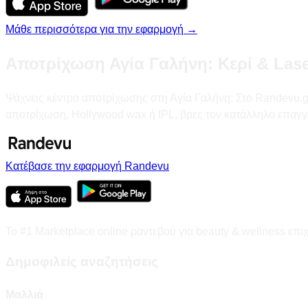
Μάθε περισσότερα για την εφαρμογή →
Αποτρίχωση Αγία Γαλήνη: Κερί & Lase
Ψάχνεις κέντρο αποτρίχωσης στη Αγία Γαλήνη; Στο Randevu.gr θ
αποτρίχωση, Hollywood wax ή IPL, βρες τον κατάλληλο επαγγ
Κατέβασε την εφαρμογή Randevu
Το #1 Marketplace online ραντεβού για beauty & wellness επι
Δημοφιλείς αναζητήσεις
Μαλλιά