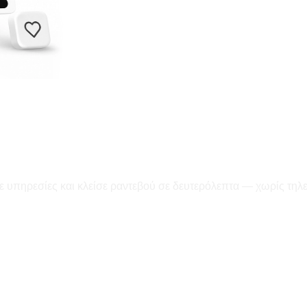
ε υπηρεσίες και κλείσε ραντεβού σε δευτερόλεπτα — χωρίς τηλ