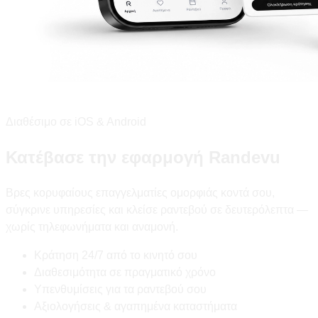
Διαθέσιμο σε iOS & Android
Κατέβασε την εφαρμογή Randevu
Βρες κορυφαίους επαγγελματίες ομορφιάς κοντά σου,
σύγκρινε υπηρεσίες και κλείσε ραντεβού σε δευτερόλεπτα —
χωρίς τηλεφωνήματα και αναμονή.
Κράτηση 24/7 από το κινητό σου
Διαθεσιμότητα σε πραγματικό χρόνο
Υπενθυμίσεις για τα ραντεβού σου
Αξιολογήσεις & αγαπημένα καταστήματα