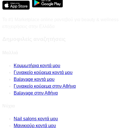
Το #1 Marketplace online ραντεβού για beauty & wellness
επιχειρήσεις στην Ελλάδα
Δημοφιλείς αναζητήσεις
Μαλλιά
Κομμωτήρια κοντά μου
Γυναικείο κούρεμα κοντά μου
Balayage κοντά μου
Γυναικείο κούρεμα στην Αθήνα
Balayage στην Αθήνα
Νύχια
Nail salons κοντά μου
Μανικιούρ κοντά μου