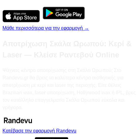
Μάθε περισσότερα για την εφαρμογή →
Αποτρίχωση Σκάλα Ωρωπού: Κερί &
Laser — Κλείσε Ραντεβού Online
Ψάχνεις κέντρο αποτρίχωσης στη Σκάλα Ωρωπού; Στο
Randevu.gr θα βρεις τα καλύτερα κέντρα αισθητικής για
αποτρίχωση με κερί και laser της περιοχής. Είτε θέλεις
Brazilian wax, laser αποτρίχωση, Hollywood wax ή IPL, βρες
τον κατάλληλο επαγγελματία Σκάλα Ωρωπού εύκολα και
γρήγορα.
Κατέβασε την εφαρμογή Randevu