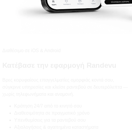
Διαθέσιμο σε iOS & Android
Κατέβασε την εφαρμογή Randevu
Βρες κορυφαίους επαγγελματίες ομορφιάς κοντά σου,
σύγκρινε υπηρεσίες και κλείσε ραντεβού σε δευτερόλεπτα —
χωρίς τηλεφωνήματα και αναμονή.
Κράτηση 24/7 από το κινητό σου
Διαθεσιμότητα σε πραγματικό χρόνο
Υπενθυμίσεις για τα ραντεβού σου
Αξιολογήσεις & αγαπημένα καταστήματα