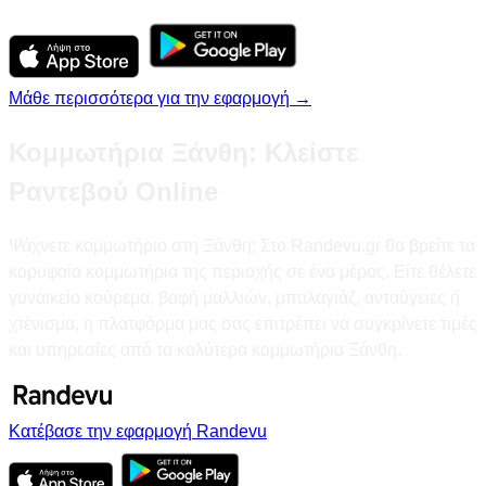
Μάθε περισσότερα για την εφαρμογή →
Κομμωτήρια Ξάνθη: Κλείστε
Ραντεβού Online
Ψάχνετε κομμωτήριο στη Ξάνθη; Στο Randevu.gr θα βρείτε τα
κορυφαία κομμωτήρια της περιοχής σε ένα μέρος. Είτε θέλετε
γυναικείο κούρεμα, βαφή μαλλιών, μπαλαγιάζ, ανταύγειες ή
χτένισμα, η πλατφόρμα μας σας επιτρέπει να συγκρίνετε τιμές
και υπηρεσίες από τα καλύτερα κομμωτήρια Ξάνθη.
Κατέβασε την εφαρμογή Randevu