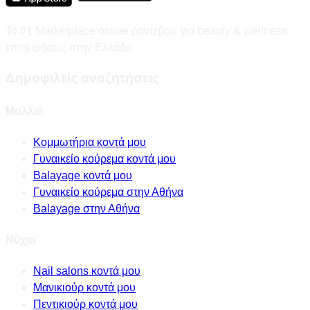
Το #1 Marketplace online ραντεβού για beauty & wellness
επιχειρήσεις στην Ελλάδα
Δημοφιλείς αναζητήσεις
Μαλλιά
Κομμωτήρια κοντά μου
Γυναικείο κούρεμα κοντά μου
Balayage κοντά μου
Γυναικείο κούρεμα στην Αθήνα
Balayage στην Αθήνα
Νύχια
Nail salons κοντά μου
Μανικιούρ κοντά μου
Πεντικιούρ κοντά μου