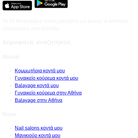
Το #1 Marketplace online ραντεβού για beauty & wellness
επιχειρήσεις στην Ελλάδα
Δημοφιλείς αναζητήσεις
Μαλλιά
Κομμωτήρια κοντά μου
Γυναικείο κούρεμα κοντά μου
Balayage κοντά μου
Γυναικείο κούρεμα στην Αθήνα
Balayage στην Αθήνα
Νύχια
Nail salons κοντά μου
Μανικιούρ κοντά μου