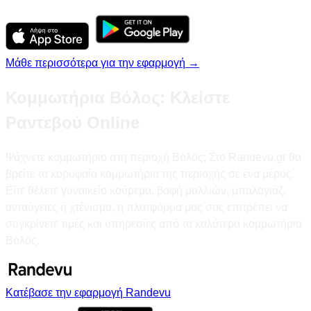
Μάθε περισσότερα για την εφαρμογή →
Κομμωτήρια Βόλος: Κλείστε
Ραντεβού Online
Ψάχνετε κομμωτήριο στη περιοχή Βόλος; Στο Randevu.gr θα
βρείτε τα κορυφαία κομμωτήρια της περιοχής σε ένα μέρος.
Είτε θέλετε γυναικείο κούρεμα, βαφή μαλλιών, μπαλαγιάζ,
ανταύγειες ή χτένισμα, η πλατφόρμα μας σας επιτρέπει να
συγκρίνετε τιμές και υπηρεσίες από τα καλύτερα κομμωτήρια
Βόλος.
Κατέβασε την εφαρμογή Randevu