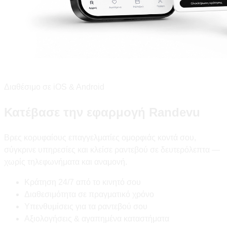
Διαθέσιμο σε iOS & Android
Κατέβασε την εφαρμογή Randevu
Βρες κορυφαίους επαγγελματίες ομορφιάς κοντά σου,
σύγκρινε υπηρεσίες και κλείσε ραντεβού σε δευτερόλεπτα —
χωρίς τηλεφωνήματα και αναμονή.
Κράτηση 24/7 από το κινητό σου
Διαθεσιμότητα σε πραγματικό χρόνο
Υπενθυμίσεις για τα ραντεβού σου
Αξιολογήσεις & αγαπημένα καταστήματα