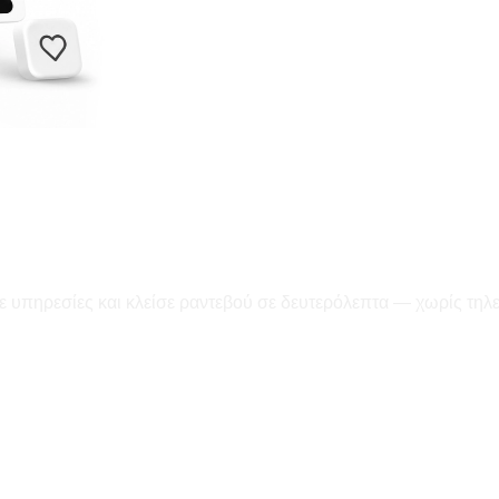
ε υπηρεσίες και κλείσε ραντεβού σε δευτερόλεπτα — χωρίς τηλ