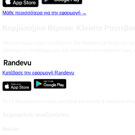
Μάθε περισσότερα για την εφαρμογή →
Κομμωτήρια Βέροια: Κλείστε Ραντεβο
Ψάχνετε κομμωτήριο στη Βέροια; Στο Randevu.gr θα βρείτε τα 
χτένισμα, η πλατφόρμα μας σας επιτρέπει να συγκρίνετε τιμές
Κατέβασε την εφαρμογή Randevu
Το #1 Marketplace online ραντεβού για beauty & wellness επι
Δημοφιλείς αναζητήσεις
Μαλλιά