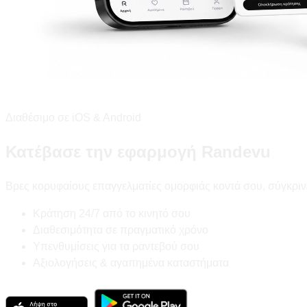
Διαθέσιμο σε iOS & Android
Κατέβασε την εφαρμογή Randevu
Βρες κορυφαίους επαγγελματίες ομορφιάς κοντά σου, σύγκριν
Κράτηση 24/7 από το κινητό σου
Διαθεσιμότητα σε πραγματικό χρόνο
Υπενθυμίσεις για τα ραντεβού σου
Αξιολογήσεις & αγαπημένα καταστήματα